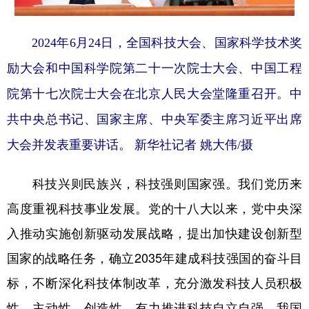
山东
河南
湖北
湖南
广东
广西
海南
重庆
2024年6月24日，全国科技大会、国家科学技术奖
四川
贵州
云南
西藏
励大会和中国科学院第二十一次院士大会、中国工程
陕西
甘肃
青海
宁夏
院第十七次院士大会在北京人民大会堂隆重召开。中
共中央总书记、国家主席、中央军委主席习近平出席
新疆
内蒙古
黑龙江
大会并发表重要讲话。 新华社记者 姚大伟/摄
多语种频道
科技兴则民族兴，科技强则国家强。我们党历来
English
Español
Français
عربى
高度重视科技事业发展。党的十八大以来，党中央深
Русский язык
日本語
한국어
入推动实施创新驱动发展战略，提出加快建设创新型
国家的战略任务，确立2035年建成科技强国的奋斗目
Deutsch
Português
标，不断深化科技体制改革，充分激发科技人员积极
性、主动性、创造性，有力推进科技自立自强，我国