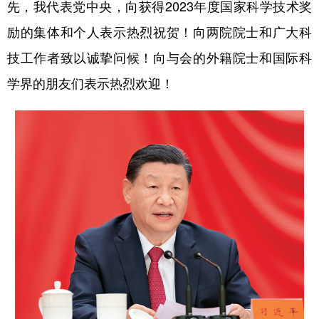
先，我代表党中央，向获得2023年度国家科学技术奖
学术中国
乡村振兴
银龄
溯源中国
励的集体和个人表示热烈祝贺！向两院院士和广大科
技工作者致以诚挚问候！向与会的外籍院士和国际科
城市
旅游
能源
会展
学界的朋友们表示热烈欢迎！
彩票
娱乐
时尚
悦读
公益
一带一路
亚太网
上市公司
文化产业
地方频道
北京
天津
河北
山西
辽宁
吉林
上海
江苏
浙江
安徽
福建
江西