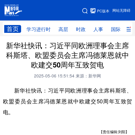
手机版
网站无障碍
PC版本
网站地图
首页
学习进行时
高层
时政
人事
国际
财
新华社快讯：习近平同欧洲理事会主席
学习进行时
高层
时政
人事
科斯塔、欧盟委员会主席冯德莱恩就中
国际
财经
网评
港澳
欧建交50周年互致贺电
台湾
思客智库
全球连线
教育
2025-05-06 15:51:54
来源：新华网
科技
科创
量子
体育
新华社快讯：习近平同欧洲理事会主席科斯塔、
文化
书画
健康
军事
欧盟委员会主席冯德莱恩就中欧建交50周年互致贺
访谈
视频
图片
政务
电。
法律
中央文件
金融
汽车
【责任编辑:刘阳】
食品
人居
信息化
数字经济