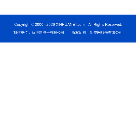
学术中国
乡村振兴
银龄
溯源中国
Copyright © 2000 - 2026 XINHUANET.com All Rights Reserved.
城市
旅游
能源
会展
制作单位：新华网股份有限公司 版权所有：新华网股份有限公司
彩票
娱乐
时尚
悦读
公益
一带一路
亚太网
上市公司
文化产业
地方频道
北京
天津
河北
山西
辽宁
吉林
上海
江苏
浙江
安徽
福建
江西