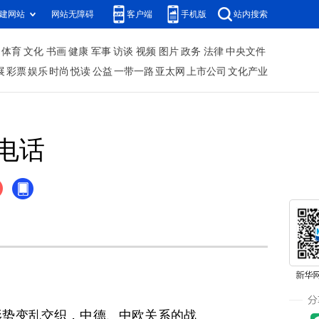
建网站
网站无障碍
客户端
手机版
站内搜索
体育
文化
书画
健康
军事
访谈
视频
图片
政务
法律
中央文件
展
彩票
娱乐
时尚
悦读
公益
一带一路
亚太网
上市公司
文化产业
电话
势变乱交织，中德、中欧关系的战