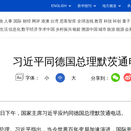
ENGLISH
新华报刊
地方频道
承
政
人事
国际
财经
网评
港澳
台湾
思客智库
全球连线
教育
科技
科创
量子
生活
信息化
数字经济
学术中国
乡村振兴
银龄
溯源中国
城市
旅游
能源
会
习近平同德国总理默茨通
字体：
小
中
大
分享到：
3日下午，国家主席习近平应约同德国总理默茨通电话。
理。习近平指出，当今世界百年变局加速演进，国际形