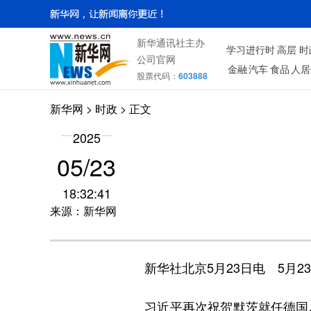
新华通讯社主办
学习进行时
高层
时
公司官网
金融
汽车
食品
人居
股票代码：
603888
新华网
>
时政
> 正文
2025
05/23
18:32:41
来源：新华网
新华社北京5月23日电 5月2
习近平再次祝贺默茨就任德国总