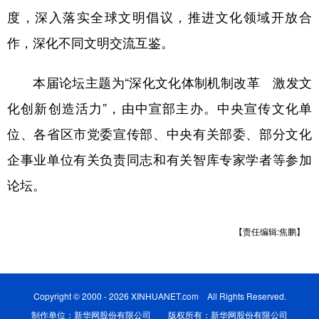
山东
河南
湖北
湖南
度，深入落实全球文明倡议，推进文化领域开放合
广东
广西
海南
重庆
作，深化不同文明交流互鉴。
四川
贵州
云南
西藏
本届论坛主题为“深化文化体制机制改革 激发文
陕西
甘肃
青海
宁夏
化创新创造活力”，由中宣部主办。中央宣传文化单
新疆
内蒙古
黑龙江
位、各省区市党委宣传部、中央有关部委、部分文化
企事业单位有关负责同志和有关智库专家学者等参加
多语种频道
论坛。
English
Español
Français
عربى
【责任编辑:焦鹏】
Русский язык
日本語
한국어
Deutsch
Português
Copyright © 2000 - 2026 XINHUANET.com All Rights Reserved.
制作单位：新华网股份有限公司 版权所有：新华网股份有限公司