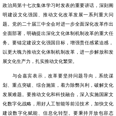
政治局第十七次集体学习时发表的重要讲话，深刻阐
学术中国
乡村振兴
银龄
溯源中国
明建设文化强国、推动文化改革发展一系列重大问
城市
旅游
能源
会展
题。党的二十届三中全会对进一步全面深化改革作出
彩票
娱乐
时尚
悦读
全面部署，明确提出深化文化体制机制改革的重大任
务。要锚定建设文化强国目标，增强责任感紧迫感，
公益
一带一路
亚太网
上市公司
以更大魄力推动文化体制机制改革，进一步解放和发
文化产业
展文化生产力，扎实推动文化繁荣。
地方频道
与会嘉宾表示，改革要坚持问题导向，系统谋
划、重点突破、综合施策，着力除弊兴利，破解文化
北京
天津
河北
山西
发展难题。要推动文化和科技融合，深入实施国家文
辽宁
吉林
上海
江苏
化数字化战略，用好人工智能等前沿技术，加快文化
浙江
安徽
福建
江西
建设数字化赋能、信息化转型。要秉持开放包容态