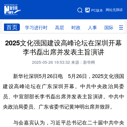
手机版
网站无障碍
PC版本
网站地图
首页
学习进行时
高层
时政
人事
国际
财
2025文化强国建设高峰论坛在深圳开幕
学习进行时
高层
时政
人事
李书磊出席并发表主旨演讲
国际
财经
网评
港澳
2025-05-26 19:53:32
来源：新华网
台湾
思客智库
全球连线
教育
新华社深圳5月26日电 5月26日，2025文化强国
科技
科创
量子
体育
建设高峰论坛在广东深圳开幕。中共中央政治局委
文化
书画
健康
军事
员、中宣部部长李书磊出席并发表主旨演讲。中共中
访谈
视频
图片
政务
央政治局委员、广东省委书记黄坤明出席并致辞。
法律
中央文件
金融
汽车
与会嘉宾认为，习近平总书记在二十届中共中央
食品
人居
信息化
数字经济