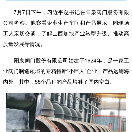
山东
河南
湖北
湖南
7月7日下午，习近平总书记在阳泉阀门股份有限
广东
广西
海南
重庆
公司考察。他察看企业生产车间和产品展示，同现场
四川
贵州
云南
西藏
工人亲切交谈，了解山西加快产业转型升级、推动高
陕西
甘肃
青海
宁夏
质量发展等情况。
新疆
内蒙古
黑龙江
阳泉阀门股份有限公司始建于1924年，是一家工
业阀门制造领域的专精特新“小巨人”企业，产品远销海
多语种频道
内外。其中，58个品种的产品填补了国内空白。
English
Español
Français
عربى
Русский язык
日本語
한국어
Deutsch
Português