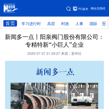
手机版
网站无障碍
PC版本
网站地图
首页
学习进行时
高层
时政
人事
国际
财
新闻多一点丨阳泉阀门股份有限公司：
学习进行时
高层
时政
人事
专精特新“小巨人”企业
国际
财经
网评
港澳
2025-07-07 21:29:27
来源：新华社
台湾
思客智库
全球连线
教育
科技
科创
量子
体育
文化
书画
健康
军事
访谈
视频
图片
政务
法律
中央文件
金融
汽车
食品
人居
信息化
数字经济