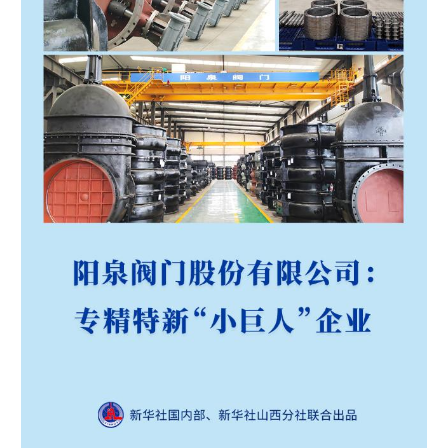
学术中国
乡村振兴
银龄
溯源中国
城市
旅游
能源
会展
彩票
娱乐
时尚
悦读
公益
一带一路
亚太网
上市公司
文化产业
地方频道
北京
天津
河北
山西
辽宁
吉林
上海
江苏
浙江
安徽
福建
江西