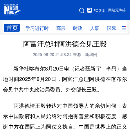
手机版
网站无障碍
PC版本
网站地图
首页
学习进行时
高层
时政
人事
国际
财
阿富汗总理阿洪德会见王毅
学习进行时
高层
时政
人事
2025-08-20 21:58:24
来源：新华网
国际
财经
网评
港澳
新华社喀布尔8月20日电（记者聂新宇 李昂）当
台湾
思客智库
全球连线
教育
地时间2025年8月20日，阿富汗总理阿洪德在喀布尔
科技
科创
量子
体育
会见中共中央政治局委员、外交部长王毅。
文化
书画
健康
军事
访谈
视频
图片
政务
阿洪德请王毅转达对中国领导人的亲切问候，表
示中国政府和人民始终对阿抱有善意和积极态度，感
法律
中央文件
金融
汽车
谢中方在国际上为阿仗义执言。中国是世界上的正义
食品
人居
信息化
数字经济