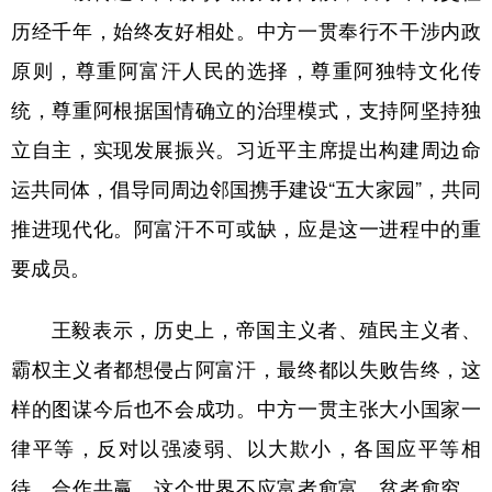
山东
河南
湖北
湖南
历经千年，始终友好相处。中方一贯奉行不干涉内政
广东
广西
海南
重庆
原则，尊重阿富汗人民的选择，尊重阿独特文化传
四川
贵州
云南
西藏
统，尊重阿根据国情确立的治理模式，支持阿坚持独
陕西
甘肃
青海
宁夏
立自主，实现发展振兴。习近平主席提出构建周边命
运共同体，倡导同周边邻国携手建设“五大家园”，共同
新疆
内蒙古
黑龙江
推进现代化。阿富汗不可或缺，应是这一进程中的重
要成员。
多语种频道
English
Español
Français
عربى
王毅表示，历史上，帝国主义者、殖民主义者、
Русский язык
日本語
한국어
霸权主义者都想侵占阿富汗，最终都以失败告终，这
样的图谋今后也不会成功。中方一贯主张大小国家一
Deutsch
Português
律平等，反对以强凌弱、以大欺小，各国应平等相
待、合作共赢。这个世界不应富者愈富、贫者愈穷，