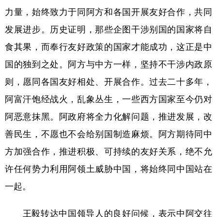
力量，始终致力于同阿方和各国开展友好合作，共同
学术中国
乡村振兴
银龄
溯源中国
发展进步。历史证明，那些企图干涉别国的国家将自
城市
旅游
能源
会展
食其果，而奉行友好政策的国家才能成功，这正是中
彩票
娱乐
时尚
悦读
国的独到之处。阿方与中方一样，坚持不干涉内政原
公益
一带一路
亚太网
上市公司
则，愿同各国友好相处、开展合作。过去二十多年，
阿富汗饱经战火，乱象丛生，一些西方国家至今仍对
文化产业
阿恶意抹黑。阿政府将全力化解问题，推进发展，改
善民生，不愿也不会给别国制造麻烦。阿方期待同中
地方频道
方加强合作，推进积极、可持续的友好关系，绝不允
北京
天津
河北
山西
许任何势力利用阿领土威胁中国，将始终同中国站在
辽宁
吉林
上海
江苏
一起。
浙江
安徽
福建
江西
王毅转达中国领导人的良好问候，表示中阿交往