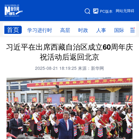
手机版
网站无障碍
PC版本
网站地图
首页
学习进行时
高层
时政
人事
国际
财
习近平在出席西藏自治区成立60周年庆
学习进行时
高层
时政
人事
祝活动后返回北京
国际
财经
网评
港澳
2025-08-21 18:19:25
来源：新华网
台湾
思客智库
全球连线
教育
科技
科创
量子
体育
文化
书画
健康
军事
访谈
视频
图片
政务
法律
中央文件
金融
汽车
食品
人居
信息化
数字经济