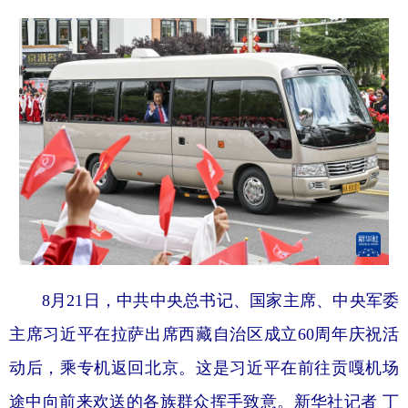
山东
河南
湖北
湖南
广东
广西
海南
重庆
四川
贵州
云南
西藏
陕西
甘肃
青海
宁夏
新疆
内蒙古
黑龙江
多语种频道
English
Español
Français
عربى
8月21日，中共中央总书记、国家主席、中央军委
Русский язык
日本語
한국어
主席习近平在拉萨出席西藏自治区成立60周年庆祝活
Deutsch
Português
动后，乘专机返回北京。这是习近平在前往贡嘎机场
途中向前来欢送的各族群众挥手致意。新华社记者 丁