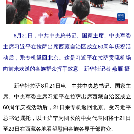
学术中国
乡村振兴
银龄
溯源中国
城市
旅游
能源
会展
8月21日，中共中央总书记、国家主席、中央军委
彩票
娱乐
时尚
悦读
主席习近平在拉萨出席西藏自治区成立60周年庆祝活
公益
一带一路
亚太网
上市公司
动后，乘专机返回北京。这是习近平在拉萨贡嘎机场
文化产业
向前来欢送的各族群众挥手致意。新华社记者 燕雁 摄
地方频道
新华社拉萨8月21日电 中共中央总书记、国家主
席、中央军委主席习近平在拉萨出席西藏自治区成立
北京
天津
河北
山西
60周年庆祝活动后，21日乘专机返回北京。受习近平
辽宁
吉林
上海
江苏
总书记嘱托，以王沪宁为团长的中央代表团将于21日
浙江
安徽
福建
江西
至23日在西藏各地看望慰问各族各界干部群众。