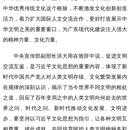
山东
河南
湖北
湖南
中华优秀传统文化这个根脉，不断激发文化创新创造
广东
广西
海南
重庆
活力，着力扩大国际人文交流合作，更好打造展示中
四川
贵州
云南
西藏
华文明之美的重要窗口，为广东现代化建设注入强大
陕西
甘肃
青海
宁夏
的精神力量、文化力量。
新疆
内蒙古
黑龙江
中央宣传部副部长洪大用在致辞中说，促进文明
交流互鉴，是习近平文化思想的重要内容，体现了新
多语种频道
时代中国共产党人对人类文明存续、文化繁荣发展内
English
Español
Français
عربى
在规律的深刻认识，揭示了当今世界不同文明的相处
Русский язык
日本語
한국어
之道，回应了百年变局之中的人类文明向何处去的世
界之问、时代之问。新时代推动文化发展、文明进
Deutsch
Português
步，要坚持以习近平文化思想为指引，让各种文明互
相尊重、彼此成就，共同培育呵护人类文明绚丽多彩