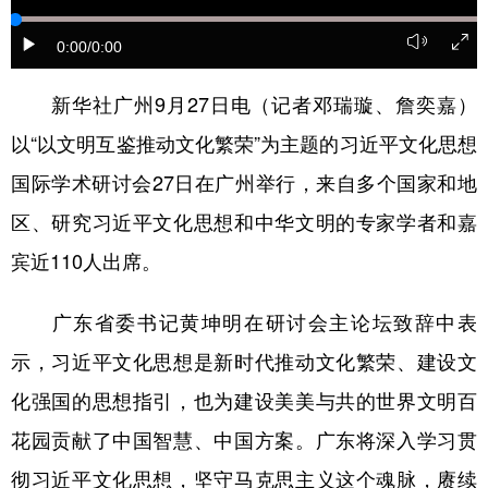
学术中国
乡村振兴
银龄
溯源中国
0:00
/0:00
城市
旅游
能源
会展
新华社广州9月27日电（记者邓瑞璇、詹奕嘉）
彩票
娱乐
时尚
悦读
以“以文明互鉴推动文化繁荣”为主题的习近平文化思想
公益
一带一路
亚太网
上市公司
国际学术研讨会27日在广州举行，来自多个国家和地
区、研究习近平文化思想和中华文明的专家学者和嘉
文化产业
宾近110人出席。
地方频道
广东省委书记黄坤明在研讨会主论坛致辞中表
北京
天津
河北
山西
示，习近平文化思想是新时代推动文化繁荣、建设文
化强国的思想指引，也为建设美美与共的世界文明百
辽宁
吉林
上海
江苏
花园贡献了中国智慧、中国方案。广东将深入学习贯
浙江
安徽
福建
江西
彻习近平文化思想，坚守马克思主义这个魂脉，赓续