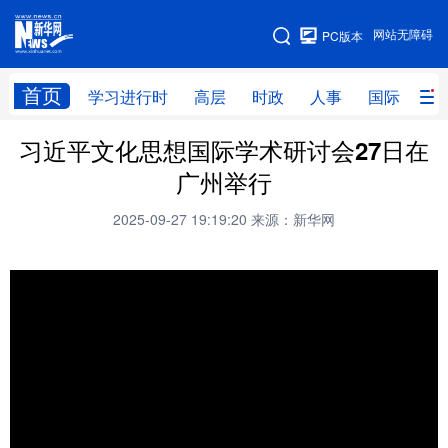
手机版
网站无障碍
PC版本
网站地图
首页
学习进行时
高层
时政
人事
国际
财
习近平文化思想国际学术研讨会27日在
学习进行时
高层
时政
人事
广州举行
国际
财经
网评
港澳
2025-09-27 19:19:20
来源：新华网
台湾
思客智库
全球连线
教育
科技
科创
量子
体育
文化
书画
健康
军事
访谈
视频
图片
政务
法律
中央文件
金融
汽车
食品
人居
信息化
数字经济