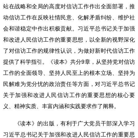
站在战略和全局的高度对信访工作作出全面部署，推
学术中国
乡村振兴
银龄
溯源中国
动信访工作在反映社情民意、化解矛盾纠纷、维护社
城市
旅游
能源
会展
会和谐稳定中作出积极贡献。习近平总书记关于加强
彩票
娱乐
时尚
悦读
和改进人民信访工作的重要思想，以全新的视野深化
了对信访工作的规律性认识，为做好新时代信访工作
公益
一带一路
亚太网
上市公司
提供了科学指引。《读本》共分9章，从坚持党对信访
文化产业
工作的全面领导、坚持人民至上的根本立场、坚持为
民解难为党分忧的政治责任等方面，对习近平总书记
地方频道
关于加强和改进人民信访工作的重要思想的核心要
北京
天津
河北
山西
义、精神实质、丰富内涵和实践要求作了阐释。
辽宁
吉林
上海
江苏
《读本》的出版，有利于广大党员干部深入学习
浙江
安徽
福建
江西
习近平总书记关于加强和改进人民信访工作的重要思