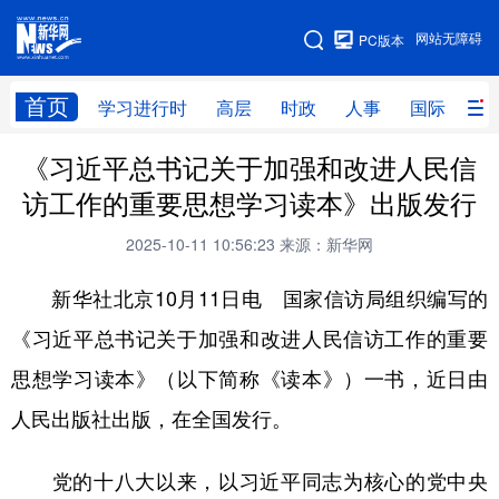
手机版
网站无障碍
PC版本
网站地图
首页
学习进行时
高层
时政
人事
国际
财
《习近平总书记关于加强和改进人民信
学习进行时
高层
时政
人事
访工作的重要思想学习读本》出版发行
国际
财经
网评
港澳
2025-10-11 10:56:23
来源：新华网
台湾
思客智库
全球连线
教育
新华社北京10月11日电 国家信访局组织编写的
科技
科创
量子
体育
《习近平总书记关于加强和改进人民信访工作的重要
文化
书画
健康
军事
思想学习读本》（以下简称《读本》）一书，近日由
访谈
视频
图片
政务
人民出版社出版，在全国发行。
法律
中央文件
金融
汽车
党的十八大以来，以习近平同志为核心的党中央
食品
人居
信息化
数字经济