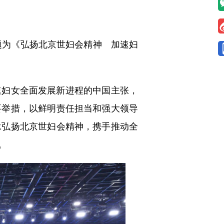
题为《弘扬北京世妇会精神 加速妇
妇女全面发展新进程的中国主张，
要举措，以鲜明责任担当和强大领导
承弘扬北京世妇会精神，携手推动全
。