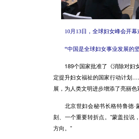
10月13日，全球妇女峰会开幕
“中国是全球妇女事业发展的坚
189个国家批准了《消除对妇女一
定提升妇女福祉的国家行动计划…
展，为人类文明进步增添了亮丽色
北京世妇会秘书长格特鲁德·蒙盖
刻、一个重要转折点。”蒙盖拉说
方向。”