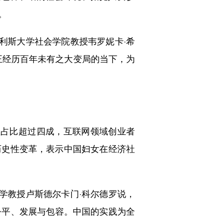
。
利斯大学社会学院教授韦罗妮卡·希
正经历百年未有之大变局的当下，为
性占比超过四成，互联网领域创业者
历史性变革，表示中国妇女在经济社
学教授卢斯德尔卡门·科尔德罗说，
公平、发展与包容。中国的实践为全