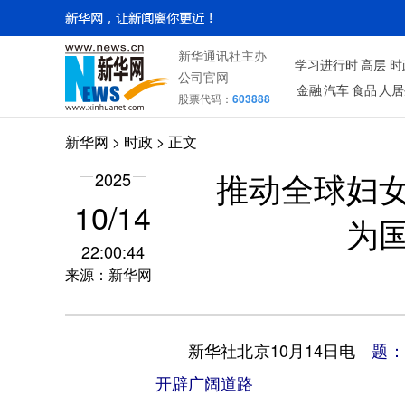
新华通讯社主办
学习进行时
高层
时
公司官网
金融
汽车
食品
人居
股票代码：
603888
新华网
>
时政
> 正文
2025
推动全球妇
10/14
为
22:00:44
来源：新华网
新华社北京10月14日电
题：
开辟广阔道路