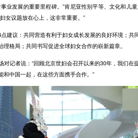
业发展的重要里程碑。”肯尼亚性别平等、文化和儿童
妇女议题放在心上，这非常重要。”
点建议：共同营造有利于妇女成长发展的良好环境；共同
治理格局；共同书写促进全球妇女合作的崭新篇章。
记者说：“回顾北京世妇会召开以来的30年，我们在
能和中国一起，在这些方面携手合作。”