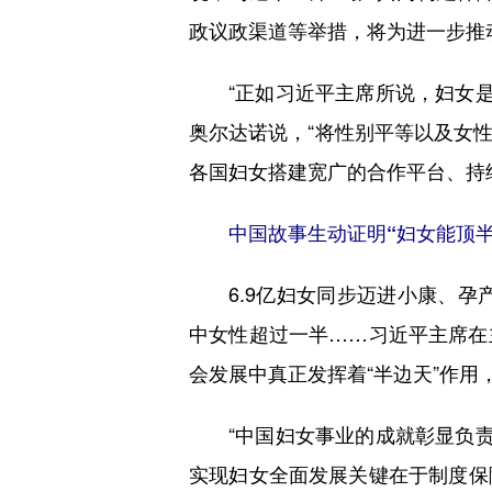
政议政渠道等举措，将为进一步推
“正如习近平主席所说，妇女是改
奥尔达诺说，“将性别平等以及女
各国妇女搭建宽广的合作平台、持
中国故事生动证明“妇女能顶半
6.9亿妇女同步迈进小康、孕产
中女性超过一半……习近平主席在
会发展中真正发挥着“半边天”作用
“中国妇女事业的成就彰显负责任
实现妇女全面发展关键在于制度保