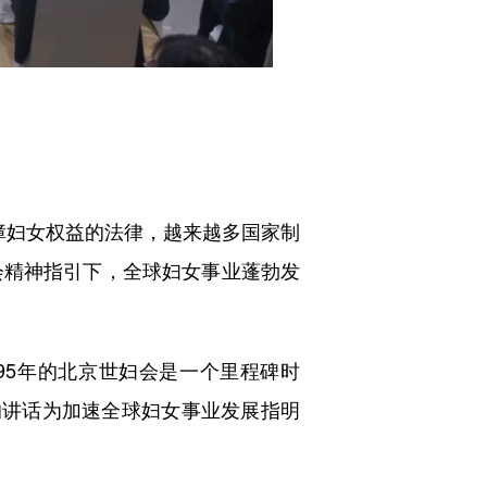
保障妇女权益的法律，越来越多国家制
会精神指引下，全球妇女事业蓬勃发
95年的北京世妇会是一个里程碑时
的讲话为加速全球妇女事业发展指明