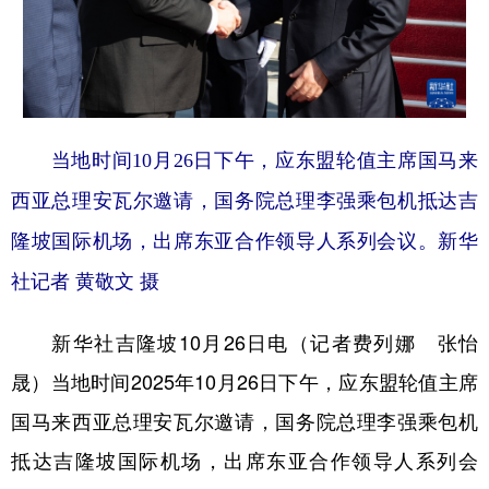
学术中国
乡村振兴
银龄
溯源中国
城市
旅游
能源
会展
彩票
娱乐
时尚
悦读
当地时间10月26日下午，应东盟轮值主席国马来
公益
一带一路
亚太网
上市公司
西亚总理安瓦尔邀请，国务院总理李强乘包机抵达吉
文化产业
隆坡国际机场，出席东亚合作领导人系列会议。新华
社记者 黄敬文 摄
地方频道
新华社吉隆坡10月26日电（记者费列娜 张怡
北京
天津
河北
山西
晟）当地时间2025年10月26日下午，应东盟轮值主席
辽宁
吉林
上海
江苏
国马来西亚总理安瓦尔邀请，国务院总理李强乘包机
浙江
安徽
福建
江西
抵达吉隆坡国际机场，出席东亚合作领导人系列会