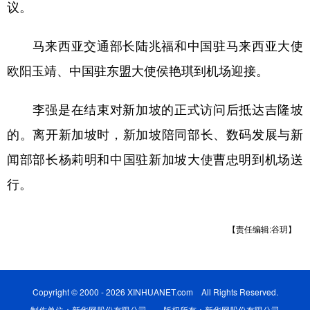
山东
河南
湖北
湖南
议。
广东
广西
海南
重庆
马来西亚交通部长陆兆福和中国驻马来西亚大使
四川
贵州
云南
西藏
欧阳玉靖、中国驻东盟大使侯艳琪到机场迎接。
陕西
甘肃
青海
宁夏
李强是在结束对新加坡的正式访问后抵达吉隆坡
新疆
内蒙古
黑龙江
的。离开新加坡时，新加坡陪同部长、数码发展与新
闻部部长杨莉明和中国驻新加坡大使曹忠明到机场送
多语种频道
行。
English
Español
Français
عربى
【责任编辑:谷玥】
Русский язык
日本語
한국어
Deutsch
Português
Copyright © 2000 - 2026 XINHUANET.com All Rights Reserved.