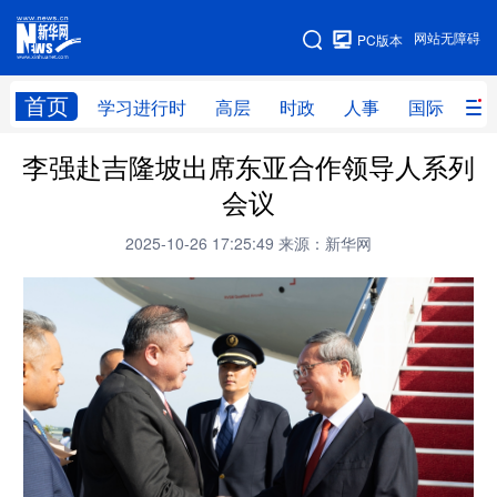
手机版
网站无障碍
PC版本
网站地图
首页
学习进行时
高层
时政
人事
国际
财
李强赴吉隆坡出席东亚合作领导人系列
学习进行时
高层
时政
人事
会议
国际
财经
网评
港澳
2025-10-26 17:25:49
来源：新华网
台湾
思客智库
全球连线
教育
科技
科创
量子
体育
文化
书画
健康
军事
访谈
视频
图片
政务
法律
中央文件
金融
汽车
食品
人居
信息化
数字经济