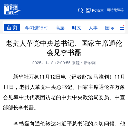
手机版
网站无障碍
PC版本
网站地图
首页
学习进行时
高层
时政
人事
国际
财
老挝人革党中央总书记、国家主席通伦
学习进行时
高层
时政
人事
会见李书磊
国际
财经
网评
港澳
2025-11-12 12:00:55
来源：新华网
台湾
思客智库
全球连线
教育
新华社万象11月12日电（记者赵旭 马淮钊）11月
科技
科创
量子
体育
11日，老挝人革党中央总书记、国家主席通伦在万象
文化
书画
健康
军事
会见率中共代表团访老的中共中央政治局委员、中宣
访谈
视频
图片
政务
部部长李书磊。
法律
中央文件
金融
汽车
李书磊向通伦转达习近平总书记的亲切问候。他
食品
人居
信息化
数字经济