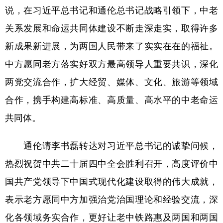
说，在习近平总书记和通伦总书记战略引领下，中老
学术中国
乡村振兴
银龄
溯源中国
关系发展和命运共同体建设不断走深走实，取得许多
城市
旅游
能源
会展
新成果新进展，为两国人民带来了实实在在的福祉。
彩票
娱乐
时尚
悦读
中方愿同老方落实好双方最高领导人重要共识，深化
两党交流合作，扩大经贸、媒体、文化、旅游等领域
公益
一带一路
亚太网
上市公司
合作，携手构建高标准、高质量、高水平的中老命运
文化产业
共同体。
地方频道
通伦请李书磊转达对习近平总书记的诚挚问候，
热烈祝贺中共二十届四中全会胜利召开，高度评价中
北京
天津
河北
山西
国共产党领导下中国式现代化建设取得的伟大成就，
辽宁
吉林
上海
江苏
表示老方愿同中方加强治党治国理论和经验交流，深
浙江
安徽
福建
江西
化各领域务实合作，更好让老中铁路惠及两国和两国