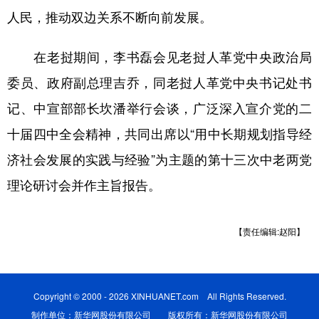
山东
河南
湖北
湖南
人民，推动双边关系不断向前发展。
广东
广西
海南
重庆
在老挝期间，李书磊会见老挝人革党中央政治局
四川
贵州
云南
西藏
委员、政府副总理吉乔，同老挝人革党中央书记处书
陕西
甘肃
青海
宁夏
记、中宣部部长坎潘举行会谈，广泛深入宣介党的二
新疆
内蒙古
黑龙江
十届四中全会精神，共同出席以“用中长期规划指导经
济社会发展的实践与经验”为主题的第十三次中老两党
多语种频道
理论研讨会并作主旨报告。
English
Español
Français
عربى
【责任编辑:赵阳】
Русский язык
日本語
한국어
Deutsch
Português
Copyright © 2000 - 2026 XINHUANET.com All Rights Reserved.
制作单位：新华网股份有限公司 版权所有：新华网股份有限公司