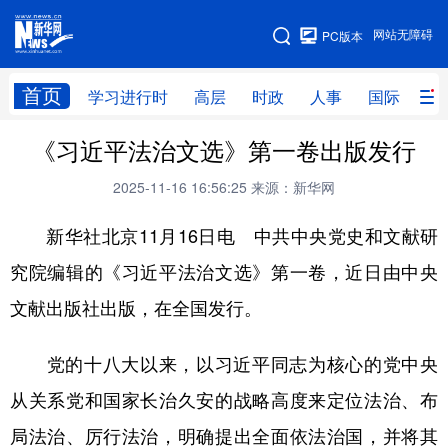
手机版
网站无障碍
PC版本
网站地图
首页
学习进行时
高层
时政
人事
国际
财
《习近平法治文选》第一卷出版发行
学习进行时
高层
时政
人事
2025-11-16 16:56:25
来源：新华网
国际
财经
网评
港澳
新华社北京11月16日电 中共中央党史和文献研
台湾
思客智库
全球连线
教育
究院编辑的《习近平法治文选》第一卷，近日由中央
科技
科创
量子
体育
文献出版社出版，在全国发行。
文化
书画
健康
军事
访谈
视频
图片
政务
党的十八大以来，以习近平同志为核心的党中央
从关系党和国家长治久安的战略高度来定位法治、布
法律
中央文件
金融
汽车
局法治、厉行法治，明确提出全面依法治国，并将其
食品
人居
信息化
数字经济