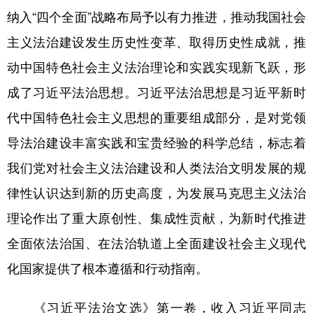
纳入“四个全面”战略布局予以有力推进，推动我国社会
学术中国
乡村振兴
银龄
溯源中国
主义法治建设发生历史性变革、取得历史性成就，推
城市
旅游
能源
会展
动中国特色社会主义法治理论和实践实现新飞跃，形
彩票
娱乐
时尚
悦读
成了习近平法治思想。习近平法治思想是习近平新时
公益
一带一路
亚太网
上市公司
代中国特色社会主义思想的重要组成部分，是对党领
导法治建设丰富实践和宝贵经验的科学总结，标志着
文化产业
我们党对社会主义法治建设和人类法治文明发展的规
律性认识达到新的历史高度，为发展马克思主义法治
地方频道
理论作出了重大原创性、集成性贡献，为新时代推进
北京
天津
河北
山西
全面依法治国、在法治轨道上全面建设社会主义现代
辽宁
吉林
上海
江苏
化国家提供了根本遵循和行动指南。
浙江
安徽
福建
江西
《习近平法治文选》第一卷，收入习近平同志