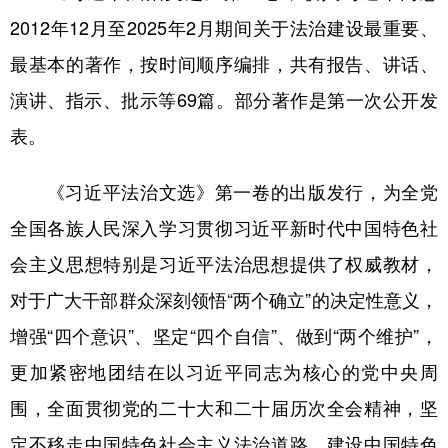
山东
河南
湖北
湖南
2012年12月至2025年2月期间关于法治建设最重要、
广东
广西
海南
重庆
最基本的著作，按时间顺序编排，共有报告、讲话、
四川
贵州
云南
西藏
演讲、指示、批示等69篇。部分著作是第一次公开发
陕西
甘肃
青海
宁夏
表。
新疆
内蒙古
黑龙江
《习近平法治文选》第一卷的出版发行，为全党
全国各族人民深入学习贯彻习近平新时代中国特色社
多语种频道
会主义思想特别是习近平法治思想提供了权威教材，
English
Español
Français
عربى
对于广大干部群众深刻领悟“两个确立”的决定性意义，
Русский язык
日本語
한국어
增强“四个意识”、坚定“四个自信”、做到“两个维护”，
更加紧密地团结在以习近平同志为核心的党中央周
Deutsch
Português
围，全面贯彻党的二十大和二十届历次全会精神，坚
定不移走中国特色社会主义法治道路，建设中国特色