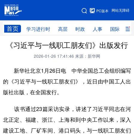
手机版
网站无障碍
PC版本
网站地图
首页
学习进行时
高层
时政
人事
国际
财
《习近平与一线职工朋友们》出版发行
学习进行时
高层
时政
人事
2026-01-26 17:41:46
来源：新华网
国际
财经
网评
港澳
新华社北京1月26日电 中华全国总工会组织编写
台湾
思客智库
全球连线
教育
的《习近平与一线职工朋友们》，近日由中国工人出
科技
科创
量子
体育
版社出版，在全国发行。
文化
书画
健康
军事
访谈
视频
图片
政务
该书通过23篇采访实录，讲述了习近平同志在河
北正定、福建、浙江、上海和到中央工作以来，深入
法律
中央文件
金融
汽车
建设工地、厂矿车间、港口码头，与一线职工朋友们
食品
人居
信息化
数字经济