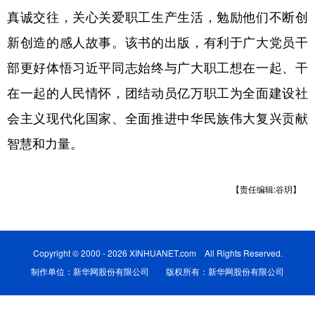
真诚交往，关心关爱职工生产生活，勉励他们不断创
学术中国
乡村振兴
银龄
溯源中国
新创造的感人故事。该书的出版，有利于广大党员干
城市
旅游
能源
会展
部更好体悟习近平同志始终与广大职工想在一起、干
彩票
娱乐
时尚
悦读
在一起的人民情怀，团结动员亿万职工为全面建设社
公益
一带一路
亚太网
上市公司
会主义现代化国家、全面推进中华民族伟大复兴贡献
智慧和力量。
文化产业
【责任编辑:谷玥】
地方频道
北京
天津
河北
山西
Copyright © 2000 - 2026 XINHUANET.com All Rights Reserved.
辽宁
吉林
上海
江苏
制作单位：新华网股份有限公司 版权所有：新华网股份有限公司
浙江
安徽
福建
江西