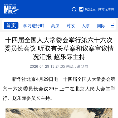
手机版
网站无障碍
PC版本
网站地图
首页
学习进行时
高层
时政
人事
国际
财
十四届全国人大常委会举行第六十六次
学习进行时
高层
时政
人事
委员长会议 听取有关草案和议案审议情
国际
财经
网评
港澳
况汇报 赵乐际主持
台湾
思客智库
全球连线
教育
2026-04-29 13:24:35
来源：新华网
科技
科创
量子
体育
新华社北京4月29日电 十四届全国人大常委会第
文化
书画
健康
军事
六十六次委员长会议29日上午在北京人民大会堂举
访谈
视频
图片
政务
行。赵乐际委员长主持。
法律
中央文件
金融
汽车
食品
人居
信息化
数字经济