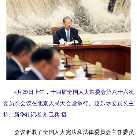
学术中国
乡村振兴
银龄
溯源中国
城市
旅游
能源
会展
彩票
娱乐
时尚
悦读
公益
一带一路
亚太网
上市公司
文化产业
地方频道
4月29日上午，十四届全国人大常委会第六十六次
北京
天津
河北
山西
委员长会议在北京人民大会堂举行。赵乐际委员长主
辽宁
吉林
上海
江苏
持。新华社记者 刘卫兵 摄
浙江
安徽
福建
江西
会议听取了全国人大宪法和法律委员会主任委员