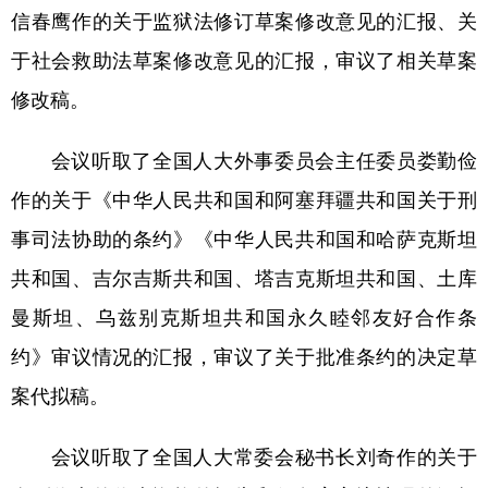
山东
河南
湖北
湖南
信春鹰作的关于监狱法修订草案修改意见的汇报、关
广东
广西
海南
重庆
于社会救助法草案修改意见的汇报，审议了相关草案
四川
贵州
云南
西藏
修改稿。
陕西
甘肃
青海
宁夏
会议听取了全国人大外事委员会主任委员娄勤俭
新疆
内蒙古
黑龙江
作的关于《中华人民共和国和阿塞拜疆共和国关于刑
事司法协助的条约》《中华人民共和国和哈萨克斯坦
多语种频道
共和国、吉尔吉斯共和国、塔吉克斯坦共和国、土库
曼斯坦、乌兹别克斯坦共和国永久睦邻友好合作条
English
Español
Français
عربى
约》审议情况的汇报，审议了关于批准条约的决定草
Русский язык
日本語
한국어
案代拟稿。
Deutsch
Português
会议听取了全国人大常委会秘书长刘奇作的关于