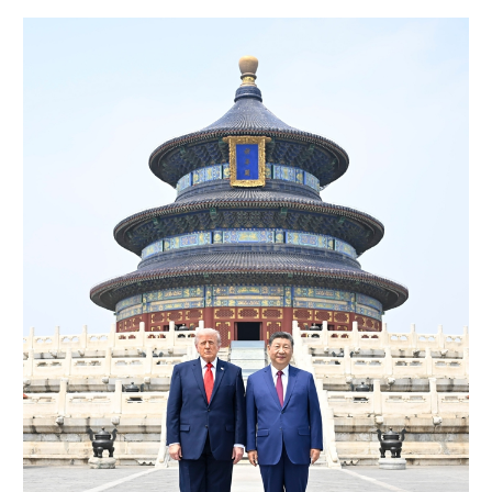
山东
河南
湖北
湖南
广东
广西
海南
重庆
四川
贵州
云南
西藏
陕西
甘肃
青海
宁夏
新疆
内蒙古
黑龙江
多语种频道
English
Español
Français
عربى
Русский язык
日本語
한국어
Deutsch
Português