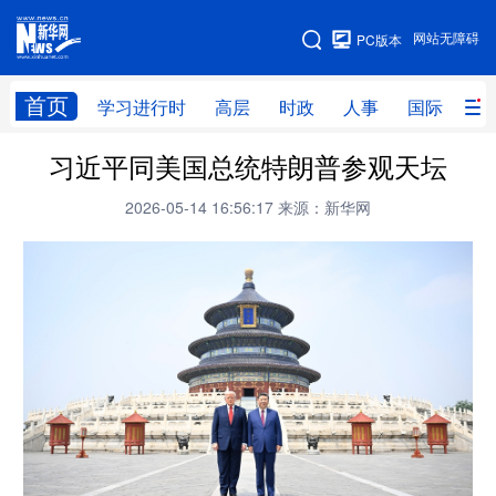
手机版
网站无障碍
PC版本
网站地图
首页
学习进行时
高层
时政
人事
国际
财
习近平同美国总统特朗普参观天坛
学习进行时
高层
时政
人事
2026-05-14 16:56:17
来源：新华网
国际
财经
网评
港澳
台湾
思客智库
全球连线
教育
科技
科创
量子
体育
文化
书画
健康
军事
访谈
视频
图片
政务
法律
中央文件
金融
汽车
食品
人居
信息化
数字经济