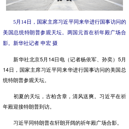
学术中国
乡村振兴
银龄
溯源中国
5月14日，国家主席习近平同来华进行国事访问的
城市
旅游
能源
会展
美国总统特朗普参观天坛。两国元首在祈年殿广场合
彩票
娱乐
时尚
悦读
影。新华社记者 申宏 摄
公益
一带一路
亚太网
上市公司
新华社北京5月14日电（记者杨依军、孙奕）5月
文化产业
14日，国家主席习近平同来华进行国事访问的美国总
统特朗普参观天坛。
地方频道
北京
天津
河北
山西
初夏的天坛，古柏含章，清风送爽。习近平在祈
年殿迎接特朗普到访。
辽宁
吉林
上海
江苏
浙江
安徽
福建
江西
习近平同特朗普在轩朗开阔的祈年殿广场合影。