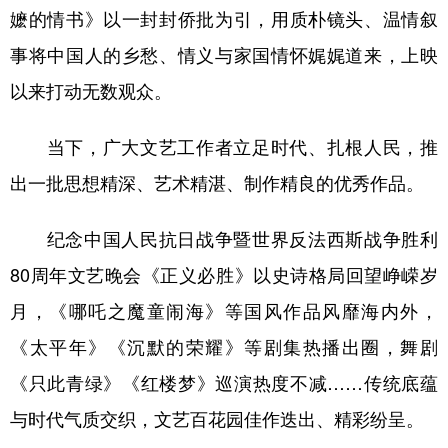
嬷的情书》以一封封侨批为引，用质朴镜头、温情叙
事将中国人的乡愁、情义与家国情怀娓娓道来，上映
以来打动无数观众。
当下，广大文艺工作者立足时代、扎根人民，推
出一批思想精深、艺术精湛、制作精良的优秀作品。
纪念中国人民抗日战争暨世界反法西斯战争胜利
80周年文艺晚会《正义必胜》以史诗格局回望峥嵘岁
月，《哪吒之魔童闹海》等国风作品风靡海内外，
《太平年》《沉默的荣耀》等剧集热播出圈，舞剧
《只此青绿》《红楼梦》巡演热度不减……传统底蕴
与时代气质交织，文艺百花园佳作迭出、精彩纷呈。