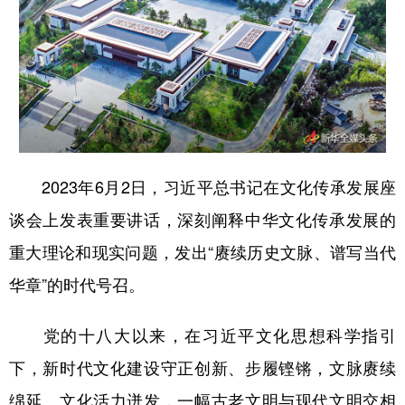
山东
河南
湖北
湖南
广东
广西
海南
重庆
四川
贵州
云南
西藏
陕西
甘肃
青海
宁夏
新疆
内蒙古
黑龙江
2023年6月2日，习近平总书记在文化传承发展座
谈会上发表重要讲话，深刻阐释中华文化传承发展的
多语种频道
重大理论和现实问题，发出“赓续历史文脉、谱写当代
English
Español
Français
عربى
华章”的时代号召。
Русский язык
日本語
한국어
党的十八大以来，在习近平文化思想科学指引
Deutsch
Português
下，新时代文化建设守正创新、步履铿锵，文脉赓续
绵延、文化活力迸发，一幅古老文明与现代文明交相