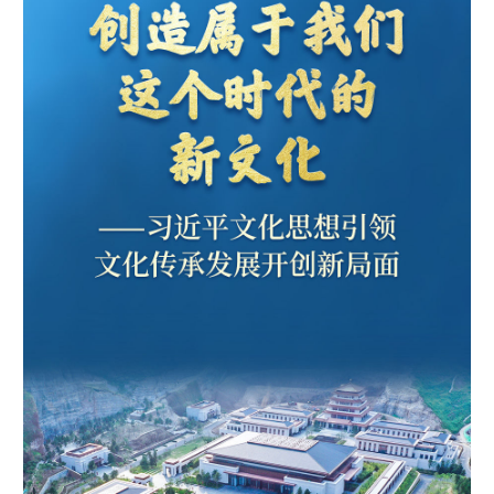
学术中国
乡村振兴
银龄
溯源中国
城市
旅游
能源
会展
彩票
娱乐
时尚
悦读
公益
一带一路
亚太网
上市公司
文化产业
地方频道
北京
天津
河北
山西
辽宁
吉林
上海
江苏
浙江
安徽
福建
江西