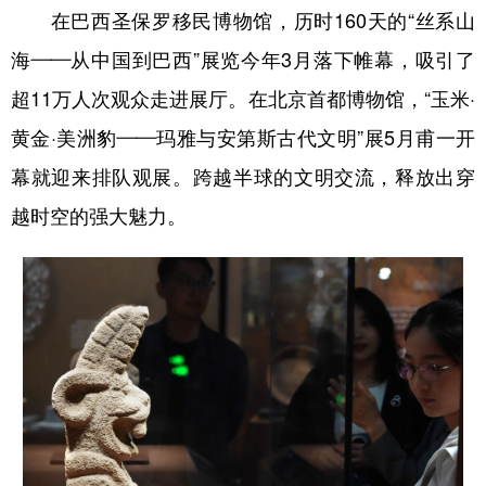
在巴西圣保罗移民博物馆，历时160天的“丝系山
海——从中国到巴西”展览今年3月落下帷幕，吸引了
超11万人次观众走进展厅。在北京首都博物馆，“玉米·
黄金·美洲豹——玛雅与安第斯古代文明”展5月甫一开
幕就迎来排队观展。跨越半球的文明交流，释放出穿
越时空的强大魅力。