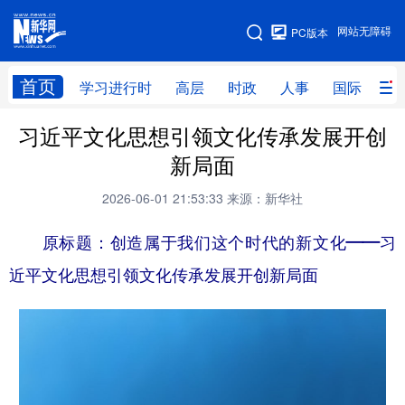
手机版
网站无障碍
PC版本
网站地图
首页
学习进行时
高层
时政
人事
国际
财
习近平文化思想引领文化传承发展开创
学习进行时
高层
时政
人事
新局面
国际
财经
网评
港澳
2026-06-01 21:53:33
来源：新华社
台湾
思客智库
全球连线
教育
原标题：创造属于我们这个时代的新文化——习
科技
科创
量子
体育
近平文化思想引领文化传承发展开创新局面
文化
书画
健康
军事
访谈
视频
图片
政务
法律
中央文件
金融
汽车
食品
人居
信息化
数字经济