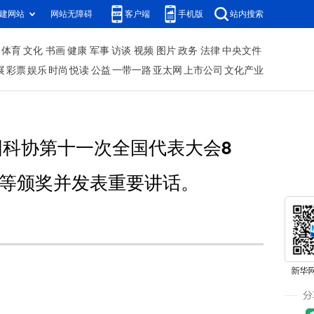
建网站
网站无障碍
客户端
手机版
站内搜索
体育
文化
书画
健康
军事
访谈
视频
图片
政务
法律
中央文件
展
彩票
娱乐
时尚
悦读
公益
一带一路
亚太网
上市公司
文化产业
科协第十一次全国代表大会8
等颁奖并发表重要讲话。