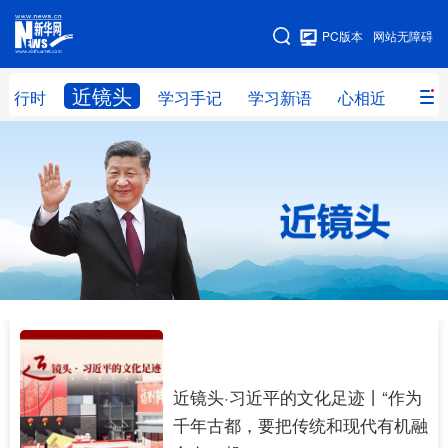
PC版本
网站无障碍
网站地图
近镜头
进行时
学习手记
学习新语
心相近
习近
学习进行时
高层
时政
人事
国际
财经
网评
港澳
台湾
思客智库
全球连线
教育
科技
科普
体育
文化
健康
军事
访谈
视频
图片
中央文件
金融
汽车
近镜头·习近平的文化足迹丨“作为
食品
人居
信息化
乡村振兴
千年古都，要把传统和现代有机融
溯源中国
城市
旅游
能源