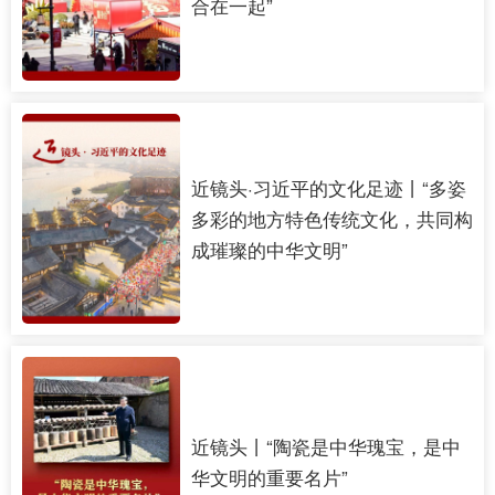
合在一起”
会展
彩票
娱乐
时尚
悦读
公益
书画
一带一路
亚太网
上市公司
文化产业
近镜头·习近平的文化足迹丨“多姿
多彩的地方特色传统文化，共同构
地方频道
成璀璨的中华文明”
北京
天津
河北
山西
辽宁
吉林
上海
江苏
浙江
安徽
福建
江西
山东
河南
湖北
湖南
近镜头丨“陶瓷是中华瑰宝，是中
广东
广西
海南
重庆
华文明的重要名片”