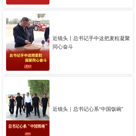
近镜头丨总书记手中这把麦粒凝聚
同心奋斗
近镜头｜总书记心系“中国饭碗”