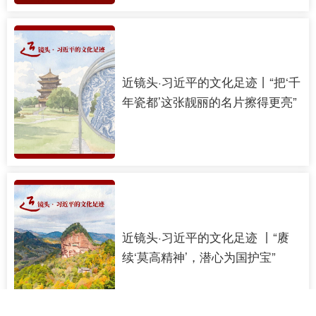
近镜头·习近平的文化足迹丨“把‘千
年瓷都’这张靓丽的名片擦得更亮”
近镜头·习近平的文化足迹 丨“赓
续‘莫高精神’，潜心为国护宝”