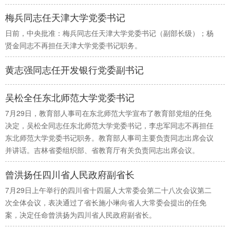
山东
河南
湖北
湖南
梅兵同志任天津大学党委书记
广东
广西
海南
重庆
日前，中央批准：梅兵同志任天津大学党委书记（副部长级）；杨
贤金同志不再担任天津大学党委书记职务。
四川
贵州
云南
西藏
黄志强同志任开发银行党委副书记
陕西
甘肃
青海
宁夏
新疆
内蒙古
黑龙江
吴松全任东北师范大学党委书记
7月29日，教育部人事司在东北师范大学宣布了教育部党组的任免
决定，吴松全同志任东北师范大学党委书记，李忠军同志不再担任
多语种频道
东北师范大学党委书记职务。教育部人事司主要负责同志出席会议
并讲话。吉林省委组织部、省教育厅有关负责同志出席会议。
English
Español
Français
عربى
曾洪扬任四川省人民政府副省长
Русский язык
日本語
한국어
7月29日上午举行的四川省十四届人大常委会第二十八次会议第二
Deutsch
Português
次全体会议，表决通过了省长施小琳向省人大常委会提出的任免
案，决定任命曾洪扬为四川省人民政府副省长。