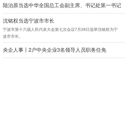
陆治原当选中华全国总工会副主席、书记处第一书记
沈铭权当选宁波市市长
宁波市第十六届人民代表大会第七次会议7月28日选举沈铭权为宁
波市市长。
央企人事丨2户中央企业3名领导人员职务任免
魏晓奎任福建省监委副主任、代理主任职务 伍斌任福
建省副省长
7月24日，福建省十四届人大常委会第二十三次会议闭幕。会议表
决通过了有关人事事项。
王海民同志任华润（集团）有限公司董事长
2026年7月23日，华润（集团）有限公司召开中层以上管理人员大
会。中央组织部有关负责同志宣布了党中央关于华润（集团）有限
公司董事长调整的决定：王海民同志任华润（集团）有限公司董事