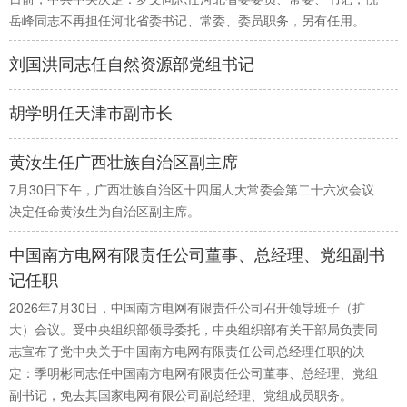
岳峰同志不再担任河北省委书记、常委、委员职务，另有任用。
学术中国
乡村振兴
银龄
溯源中国
刘国洪同志任自然资源部党组书记
城市
旅游
能源
会展
胡学明任天津市副市长
彩票
娱乐
时尚
悦读
公益
一带一路
亚太网
上市公司
黄汝生任广西壮族自治区副主席
文化产业
7月30日下午，广西壮族自治区十四届人大常委会第二十六次会议
决定任命黄汝生为自治区副主席。
中国南方电网有限责任公司董事、总经理、党组副书
地方频道
记任职
北京
天津
河北
山西
2026年7月30日，中国南方电网有限责任公司召开领导班子（扩
大）会议。受中央组织部领导委托，中央组织部有关干部局负责同
辽宁
吉林
上海
江苏
志宣布了党中央关于中国南方电网有限责任公司总经理任职的决
定：季明彬同志任中国南方电网有限责任公司董事、总经理、党组
浙江
安徽
福建
江西
副书记，免去其国家电网有限公司副总经理、党组成员职务。