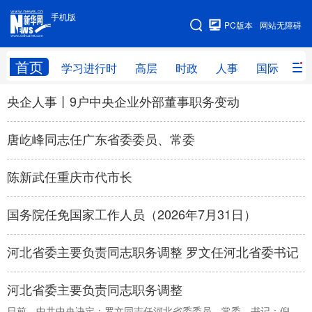
手机版
手机版
PC版本
网站无障碍
网站地图
首页
学习进行时
高层
时政
人事
国际
财
央企人事丨9户中央企业外部董事职务变动
学习进行时
高层
时政
人事
国际
财经
网评
港澳
唐屹峰同志任广东省委委员、常委
台湾
思客智库
全球连线
教育
陈新武任重庆市代市长
科技
科创
量子
体育
国务院任免国家工作人员（2026年7月31日）
文化
书画
健康
军事
河北省委主要负责同志职务调整 罗文任河北省委书记
访谈
视频
图片
政务
法律
中央文件
金融
汽车
河北省委主要负责同志职务调整
食品
人居
信息化
数字经济
日前，中共中央决定：罗文同志任河北省委委员、常委、书记；倪