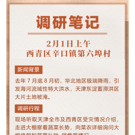
山东
河南
湖北
湖南
广东
广西
海南
重庆
四川
贵州
云南
西藏
陕西
甘肃
青海
宁夏
新疆
内蒙古
黑龙江
多语种频道
English
Español
Français
عربى
Русский язык
日本語
한국어
Deutsch
Português