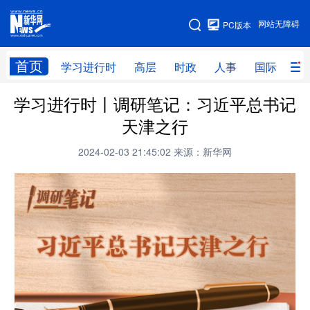
手机版
网站无障碍
PC版本
网站地图
首页
学习进行时
高层
时政
人事
国际
财
学习进行时丨调研笔记：习近平总书记
学习进行时
高层
时政
人事
天津之行
国际
财经
网评
港澳
2024-02-03 21:45:02
来源：新华网
台湾
思客智库
全球连线
教育
科技
科创
量子
体育
文化
书画
健康
军事
访谈
视频
图片
政务
法律
中央文件
金融
汽车
食品
人居
信息化
数字经济