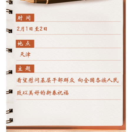
学术中国
乡村振兴
银龄
溯源中国
城市
旅游
能源
会展
彩票
娱乐
时尚
悦读
公益
一带一路
亚太网
上市公司
文化产业
地方频道
北京
天津
河北
山西
辽宁
吉林
上海
江苏
浙江
安徽
福建
江西