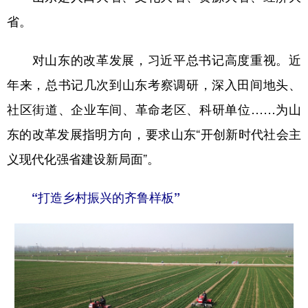
山东
河南
湖北
湖南
省。
广东
广西
海南
重庆
对山东的改革发展，习近平总书记高度重视。近
四川
贵州
云南
西藏
年来，总书记几次到山东考察调研，深入田间地头、
陕西
甘肃
青海
宁夏
社区街道、企业车间、革命老区、科研单位……为山
新疆
内蒙古
黑龙江
东的改革发展指明方向，要求山东“开创新时代社会主
义现代化强省建设新局面”。
多语种频道
“打造乡村振兴的齐鲁样板”
English
Español
Français
عربى
Русский язык
日本語
한국어
Deutsch
Português