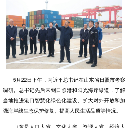
学术中国
乡村振兴
银龄
溯源中国
城市
旅游
能源
会展
彩票
娱乐
时尚
悦读
公益
一带一路
亚太网
上市公司
文化产业
5月22日下午，习近平总书记在山东省日照市考察
地方频道
调研。总书记先后来到日照港和阳光海岸绿道，了解
北京
天津
河北
山西
当地推进港口智慧化绿色化建设、扩大对外开放和加
辽宁
吉林
上海
江苏
强海岸线生态保护修复、提高人民生活品质等情况。
浙江
安徽
福建
江西
山东是人口大省、文化大省、资源大省、经济大