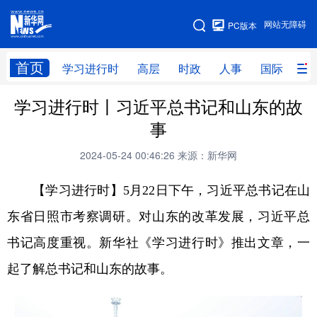
手机版
网站无障碍
PC版本
网站地图
首页
学习进行时
高层
时政
人事
国际
财
学习进行时丨习近平总书记和山东的故
学习进行时
高层
时政
人事
事
国际
财经
网评
港澳
2024-05-24 00:46:26
来源：新华网
台湾
思客智库
全球连线
教育
【学习进行时】5月22日下午，习近平总书记在山
科技
科创
量子
体育
东省日照市考察调研。对山东的改革发展，习近平总
文化
书画
健康
军事
书记高度重视。新华社《学习进行时》推出文章，一
访谈
视频
图片
政务
起了解总书记和山东的故事。
法律
中央文件
金融
汽车
食品
人居
信息化
数字经济