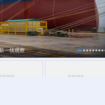
焕新一线观察
研行丨
能监测、慧预警、
今日立秋
草木花果间邂逅立秋的