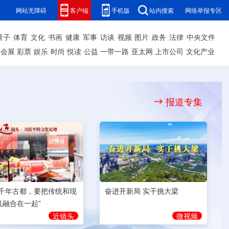
网站无障碍
客户端
手机版
站内搜索
网络举报专区
量子
体育
文化
书画
健康
军事
访谈
视频
图片
政务
法律
中央文件
会展
彩票
娱乐
时尚
悦读
公益
一带一路
亚太网
上市公司
文化产业
报道专集
奋进开新局 实干挑大梁
为千年古都，要把传统和现
机融合在一起”
微视频
近镜头