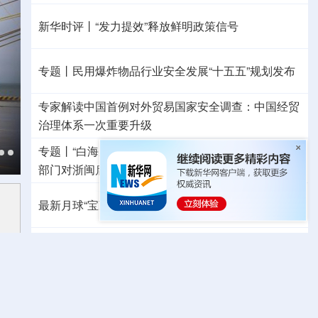
新华时评丨“发力提效”释放鲜明政策信号
专题丨
民用爆炸物品行业安全发展“十五五”规划发布
专家解读中国首例对外贸易国家安全调查：中国经贸
治理体系一次重要升级
专题丨
“白海豚”逼近华东 罕见远洋台风将登陆我国
两
部门对浙闽启动防汛防台风四级应急响应
最新月球“宝藏图”抢先看
三方面实现系统创新
外交部就广岛核爆81周年答问
警惕日本拥核野心
美国将对多晶硅衍生品加征15%关税
温