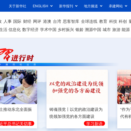
关于新华社
ENGLISH
新华报刊
地方频道
承建网站
政
人事
国际
财经
网评
港澳
台湾
思客智库
全球连线
教育
科技
科创
生活
信息化
数字经济
学术中国
乡村振兴
银龄
溯源中国
城市
旅游
能源
土推动东北全面振
铸魂强党丨以党的政治建设为
“作
统领加强党的各方面建设
代有
近平总书记关切事
学习新语