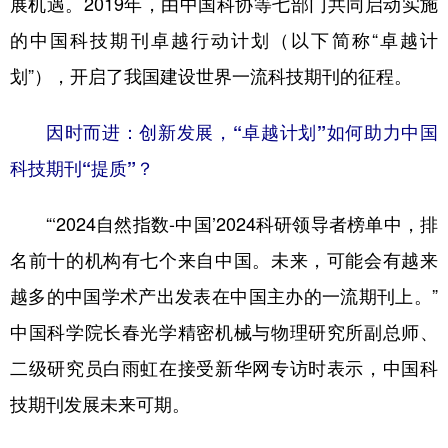
展机遇。2019年，由中国科协等七部门共同启动实施
的中国科技期刊卓越行动计划（以下简称“卓越计
学术中国
乡村振兴
银龄
溯源中国
划”），开启了我国建设世界一流科技期刊的征程。
城市
旅游
能源
会展
彩票
娱乐
时尚
悦读
因时而进：创新发展，“卓越计划”如何助力中国
公益
一带一路
亚太网
上市公司
科技期刊“提质”？
文化产业
“‘2024自然指数-中国’2024科研领导者榜单中，排
名前十的机构有七个来自中国。未来，可能会有越来
地方频道
越多的中国学术产出发表在中国主办的一流期刊上。”
北京
天津
河北
山西
中国科学院长春光学精密机械与物理研究所副总师、
二级研究员白雨虹在接受新华网专访时表示，中国科
辽宁
吉林
上海
江苏
技期刊发展未来可期。
浙江
安徽
福建
江西