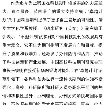
山东
河南
湖北
湖南
作为迄今为止我国在科技期刊领域实施的力度最
大、资金最多、范围最广的重大支持专项，“卓越计
广东
广西
海南
重庆
划”为中国科技期刊提供了更多自主发展的可能性。清
四川
贵州
云南
西藏
华大学化学系教授、《纳米研究（英文）》副主编王
陕西
甘肃
青海
宁夏
训表示，“卓越计划”的实施对中国科技期刊的发展具有
新疆
内蒙古
黑龙江
重大意义。它不仅为期刊指明了发展方向和目标、提
升了质量和影响力，还激发了办刊热情和活力，推动
多语种频道
了科技创新和产业发展。中国高校科技期刊研究会理
English
Español
Français
عربى
事长张铁明在接受新华网采访时提出，在“卓越计划”示
Русский язык
日本語
한국어
范引领下，各界对创办世界一流科技期刊的认知不断
强化，高校、科研院所和科研人员办高水平期刊的热
Deutsch
Português
情和积极性提升，办刊理念、办刊方式加快与国际接
轨，不仅原有期刊的学术水平不断提高，更有一批支