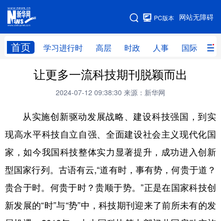
手机版
网站无障碍
PC版本
网站地图
首页
学习进行时
高层
时政
人事
国际
财
让更多一流科技期刊脱颖而出
学习进行时
高层
时政
人事
2024-07-12 09:38:30
来源：新华网
国际
财经
网评
港澳
从实施创新驱动发展战略、建设科技强国，到实
台湾
思客智库
全球连线
教育
现高水平科技自立自强、全面建设社会主义现代化国
科技
科创
量子
体育
家，如今我国科技整体实力显著提升，成功进入创新
文化
书画
健康
军事
型国家行列。古语有云,“道有时，事有势，何贵于道？
访谈
视频
图片
政务
贵合于时。何贵于时？贵顺于势。”正是在国家科技创
法律
中央文件
金融
汽车
新发展的“时”与“势”中，科技期刊迎来了前所未有的发
食品
人居
信息化
数字经济