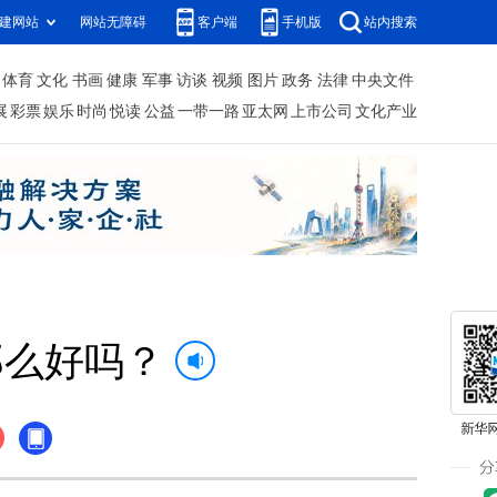
建网站
网站无障碍
客户端
手机版
站内搜索
体育
文化
书画
健康
军事
访谈
视频
图片
政务
法律
中央文件
展
彩票
娱乐
时尚
悦读
公益
一带一路
亚太网
上市公司
文化产业
那么好吗？