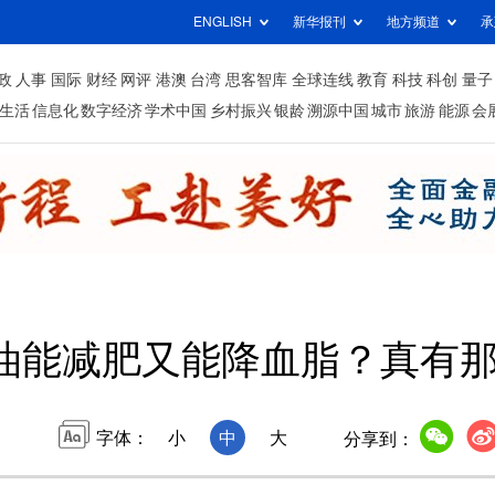
ENGLISH
新华报刊
地方频道
承
政
人事
国际
财经
网评
港澳
台湾
思客智库
全球连线
教育
科技
科创
量子
生活
信息化
数字经济
学术中国
乡村振兴
银龄
溯源中国
城市
旅游
能源
会
油能减肥又能降血脂？真有
字体：
小
中
大
分享到：