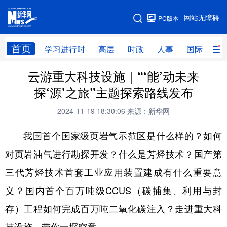
手机版
网站无障碍
PC版本
网站地图
首页
学习进行时
高层
时政
人事
国际
财
云游重大科技设施｜“‘能’动未来
学习进行时
高层
时政
人事
探‘源’之旅”主题探索路线发布
国际
财经
网评
港澳
2024-11-19 18:30:06
来源：新华网
台湾
思客智库
全球连线
教育
我国首个国家级页岩气示范区是什么样的？如何
科技
科创
量子
体育
对页岩油气进行勘探开发？什么是芳烃技术？国产第
文化
书画
健康
军事
三代芳烃技术首套工业应用装置建成有什么重要意
访谈
视频
图片
政务
义？国内首个百万吨级CCUS（碳捕集、利用与封
法律
中央文件
金融
汽车
存）工程如何完成百万吨二氧化碳注入？走进重大科
食品
人居
信息化
数字经济