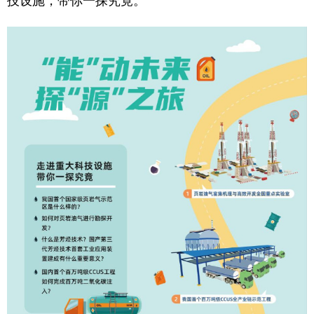
技设施，带你一探究竟。
学术中国
乡村振兴
银龄
溯源中国
城市
旅游
能源
会展
彩票
娱乐
时尚
悦读
公益
一带一路
亚太网
上市公司
文化产业
地方频道
北京
天津
河北
山西
辽宁
吉林
上海
江苏
浙江
安徽
福建
江西