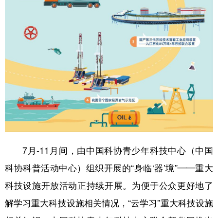
山东
河南
湖北
湖南
广东
广西
海南
重庆
四川
贵州
云南
西藏
陕西
甘肃
青海
宁夏
新疆
内蒙古
黑龙江
多语种频道
English
Español
Français
عربى
7月-11月间，由中国科协青少年科技中心（中国
Русский язык
日本語
한국어
科协科普活动中心）组织开展的“身临‘器’境”——重大
Deutsch
Português
科技设施开放活动正持续开展。为便于公众更好地了
解学习重大科技设施相关情况，“云学习”重大科技设施