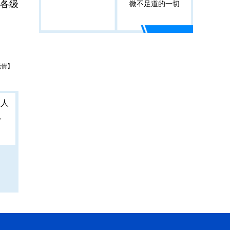
系各级
微不足道的一切
晓倩】
人