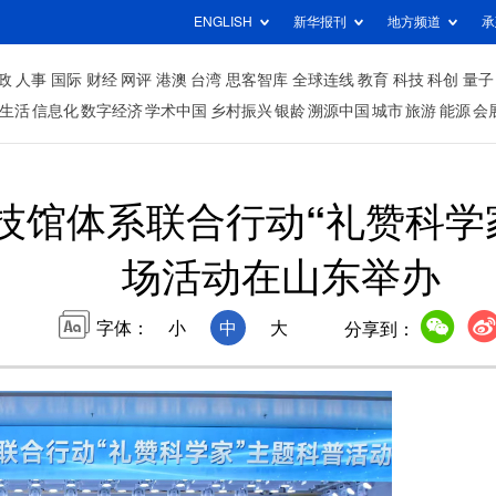
ENGLISH
新华报刊
地方频道
承
政
人事
国际
财经
网评
港澳
台湾
思客智库
全球连线
教育
科技
科创
量子
生活
信息化
数字经济
学术中国
乡村振兴
银龄
溯源中国
城市
旅游
能源
会
科技馆体系联合行动“礼赞科
场活动在山东举办
字体：
小
中
大
分享到：