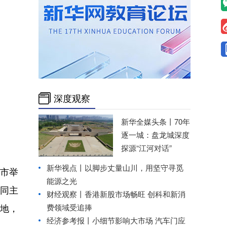
深度观察
新华全媒头条丨
70年
逐一城：盘龙城深度
探源“江河对话”
新华视点丨
以脚步丈量山川，用坚守寻觅
南市举
能源之光
同主
财经观察丨
香港新股市场畅旺 创科和新消
费领域受追捧
地，
经济参考报丨
小细节影响大市场 汽车门应