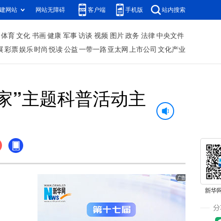
建网站
网站无障碍
客户端
手机版
站内搜索
体育
文化
书画
健康
军事
访谈
视频
图片
政务
法律
中央文件
展
彩票
娱乐
时尚
悦读
公益
一带一路
亚太网
上市公司
文化产业
学家”主题科普活动主