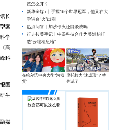
该怎么开？
新华全媒+丨
手握15个世界冠军，他又在大
馆长
学讲台“火”出圈
典型案
热点问答｜加沙停火还能谈成吗
行走拉美手记丨中墨科技合作为美洲豹打
科学
造“云端栖息地”
、《高
珠峰科
在哈尔滨中央大街“淘俄
摩托拉力“速成班”？替
货”
你试了
⼼报国
科研生
故宫还可以这么看
”融媒