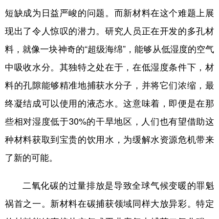
短缺成为日益严峻的问题。而新材料在这个难题上展
学术中国
乡村振兴
银龄
溯源中国
现出了令人惊叹的潜力。研究人员正在开发的多孔材
城市
旅游
能源
会展
料，就像一块神奇的“超级海绵”，能够从低湿度的空气
彩票
娱乐
时尚
悦读
中吸收水分。其独特之处在于，在低湿度条件下，材
公益
一带一路
亚太网
上市公司
料的孔隙能够精准地捕获水分子，并将它们浓缩，最
终凝结成可以使用的液态水。这意味着，即便是在那
文化产业
些相对湿度低于30%的干旱地区，人们也有望借助这
种材料获取到宝贵的饮用水，为缓解水资源危机带来
地方频道
了新的可能。
北京
天津
河北
山西
辽宁
吉林
上海
江苏
二氧化碳的过量排放是导致全球气候变暖的罪魁
祸首之一。新材料在碳捕获领域同样大放异彩。特定
浙江
安徽
福建
江西