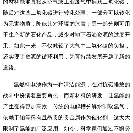
的材料能够直接从空气或工业废气中捕获二氧化碳，
山东
河南
湖北
湖南
随后对这些二氧化碳进行转化处理。一部分可以转化
广东
广西
海南
重庆
为无害物质，降低其对环境的危害；另一部分则可用
四川
贵州
云南
西藏
于生产新的石化产品，减少对地下石油资源的过度开
陕西
甘肃
青海
宁夏
采。如此一来，不仅减轻了大气中二氧化碳的负担，
新疆
内蒙古
黑龙江
还实现了资源的循环利用，为可持续发展开辟了新的
道路。
多语种频道
氢燃料电池作为一种清洁能源，在对抗碳排放的
English
Español
Français
عربى
战斗中扮演着重要角色。而新材料的研发，让氢能的
Русский язык
日本語
한국어
产生变得更加高效。传统的电解槽分解水制取氢气，
Deutsch
Português
依赖于铂等稀有且昂贵的贵金属作为催化剂，这大大
限制了氢能的广泛应用。如今，科学家们通过不懈努