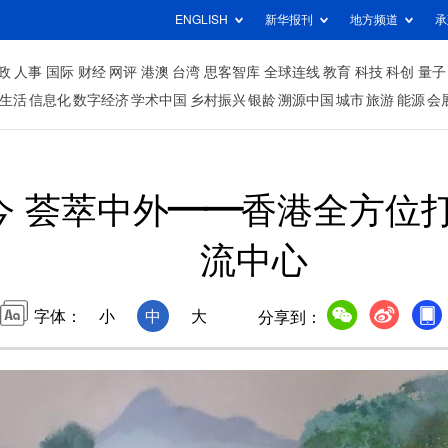
ENGLISH
新华报刊
地方频道
承
政
人事
国际
财经
网评
港澳
台湾
思客智库
全球连线
教育
科技
科创
量子
生活
信息化
数字经济
学术中国
乡村振兴
银龄
溯源中国
城市
旅游
能源
会
今 荟萃中外——香港全方位
流中心
字体：
小
中
大
分享到：