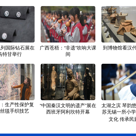
以色列国际钻石展在
广西苍梧：“非遗”吹响大课
到博物馆看汉代
马特甘举行
间
：生产性保护复
“中国秦汉文明的遗产”展在
太湖之滨 琴韵
丝毯手织技艺
西班牙阿利坎特开幕
苏无锡一所小学
文化 传承民