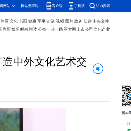
建网站
网站无障碍
客户端
手机版
站内搜索
体育
文化
书画
健康
军事
访谈
视频
图片
政务
法律
中央文件
展
彩票
娱乐
时尚
悦读
公益
一带一路
亚太网
上市公司
文化产业
打造中外文化艺术交