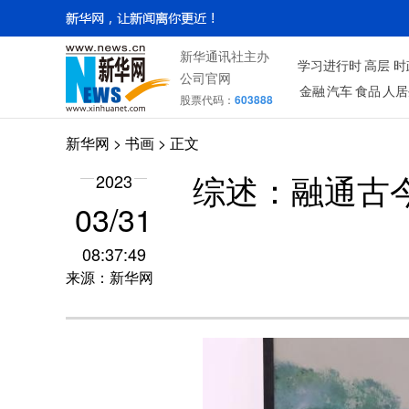
新华通讯社主办
学习进行时
高层
时
公司官网
金融
汽车
食品
人居
股票代码：
603888
新华网
>
书画
> 正文
2023
综述：融通古
03/31
08:37:49
来源：新华网