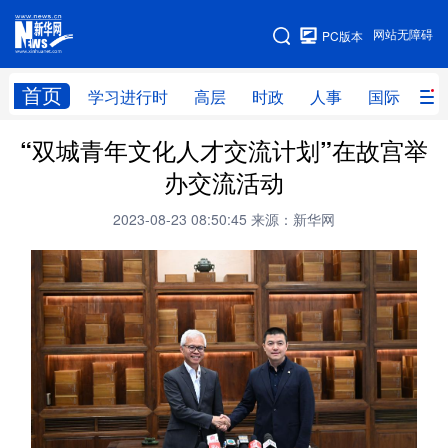
手机版
网站无障碍
PC版本
网站地图
首页
学习进行时
高层
时政
人事
国际
财
“双城青年文化人才交流计划”在故宫举
学习进行时
高层
时政
人事
办交流活动
国际
财经
网评
港澳
2023-08-23 08:50:45
来源：新华网
台湾
思客智库
全球连线
教育
科技
科创
量子
体育
文化
书画
健康
军事
访谈
视频
图片
政务
法律
中央文件
金融
汽车
食品
人居
信息化
数字经济