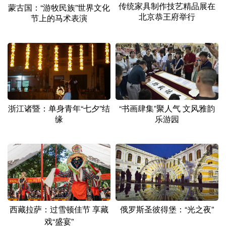
传统家具制作技艺精品展在
蒙古国：“游牧民族”世界文化
北京恭王府举行
节上的马术表演
浙江诸暨：单身青年“七夕”结
“书画肆集”聚人气 文风雅韵
缘
乐游园
西藏拉萨：过雪顿佳节 享藏
俄罗斯圣彼得堡：“光之夜”
戏“盛宴”