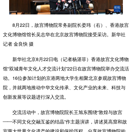
学术中国
乡村振兴
银龄
溯源中国
城市
旅游
能源
会展
8月22日，故宫博物院常务副院长娄玮（右）、香港故宫
文化博物馆馆长吴志华在北京故宫博物院接受采访。新华社
彩票
娱乐
时尚
悦读
记者 金良快 摄
公益
一带一路
亚太网
上市公司
新华社北京8月22日电（记者杨湛菲）香港故宫文化博物
文化产业
馆“双城青年文化人才交流计划”22日在故宫博物院举办交流活
动。16位参加计划的京港两地大学生相聚北京参观故宫博物
地方频道
院，并就两地推动中华文化传承、文化产业的未来、科技与
北京
天津
河北
山西
创新发展等议题进行深入交流。
辽宁
吉林
上海
江苏
交流活动中，故宫博物院院长王旭东围绕“敦煌与故宫
浙江
安徽
福建
江西
——不同文化交融互鉴的结晶”作主题演讲，讲述莫高窟和故
宫两大世界文化遗产的建设和保护历程，分享故宫博物院的