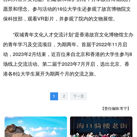
山东
河南
湖北
湖南
愿景和理念。参与活动的16位大学生还参观了故宫博物院文
广东
广西
海南
重庆
保科技部，观看VR影片，并参观了院内的文物展馆。
四川
贵州
云南
西藏
“双城青年文化人才交流计划”是香港故宫文化博物馆主办
陕西
甘肃
青海
宁夏
的青年学习及交流项目，为期两年。首届于2022年11月启
新疆
内蒙古
黑龙江
动，2023年2月结束，近百位来自北京和香港的大学生参与8
场线上交流活动。第二届于2023年7月开启，选出北京、香
港各8位大学生展开为期两个月的交流之旅。
多语种频道
English
Español
Français
عربى
1
2
下一页
Русский язык
日本語
한국어
【责任编辑:常宁】
Deutsch
Português