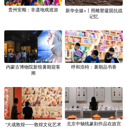
贵州安顺：非遗地戏巡游
新华全媒+丨用雕塑凝固抗战
记忆
内蒙古博物院新馆暑期迎客
呼和浩特：暑期品书香
潮
北京中轴线篆刻作品在故宫
“大成敦煌——敦煌文化艺术