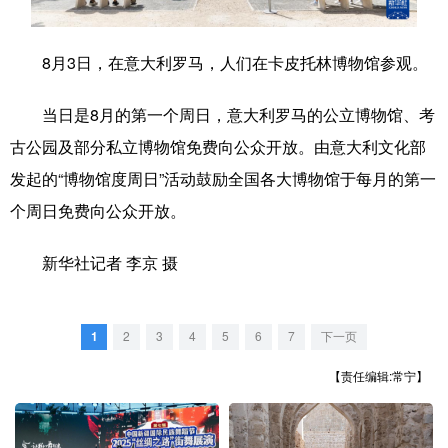
学术中国
乡村振兴
银龄
溯源中国
8月3日，在意大利罗马，人们在卡皮托林博物馆参观。
城市
旅游
能源
会展
当日是8月的第一个周日，意大利罗马的公立博物馆、考
彩票
娱乐
时尚
悦读
古公园及部分私立博物馆免费向公众开放。由意大利文化部
公益
一带一路
亚太网
上市公司
发起的“博物馆度周日”活动鼓励全国各大博物馆于每月的第一
文化产业
个周日免费向公众开放。
新华社记者 李京 摄
地方频道
北京
天津
河北
山西
1
2
3
4
5
6
7
下一页
辽宁
吉林
上海
江苏
【责任编辑:常宁】
浙江
安徽
福建
江西