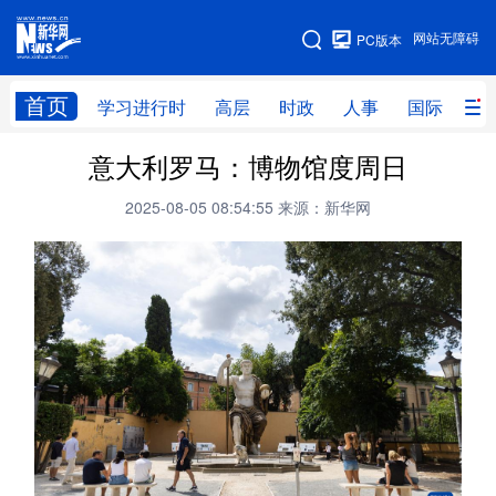
手机版
网站无障碍
PC版本
网站地图
首页
学习进行时
高层
时政
人事
国际
财
意大利罗马：博物馆度周日
学习进行时
高层
时政
人事
2025-08-05 08:54:55
来源：新华网
国际
财经
网评
港澳
台湾
思客智库
全球连线
教育
科技
科创
量子
体育
文化
书画
健康
军事
访谈
视频
图片
政务
法律
中央文件
金融
汽车
食品
人居
信息化
数字经济