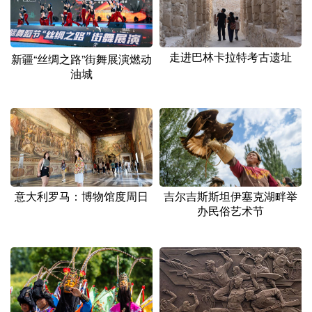
山东
河南
湖北
湖南
广东
广西
海南
重庆
走进巴林卡拉特考古遗址
新疆“丝绸之路”街舞展演燃动
四川
贵州
云南
西藏
油城
陕西
甘肃
青海
宁夏
新疆
内蒙古
黑龙江
多语种频道
意大利罗马：博物馆度周日
吉尔吉斯斯坦伊塞克湖畔举
English
Español
Français
عربى
办民俗艺术节
Русский язык
日本語
한국어
Deutsch
Português