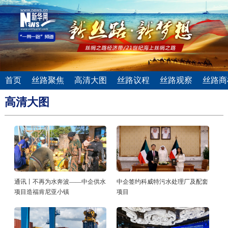
首页
丝路聚焦
高清大图
丝路议程
丝路观察
丝路商
高清大图
通讯丨不再为水奔波——中企供水
中企签约科威特污水处理厂及配套
项目造福肯尼亚小镇
项目