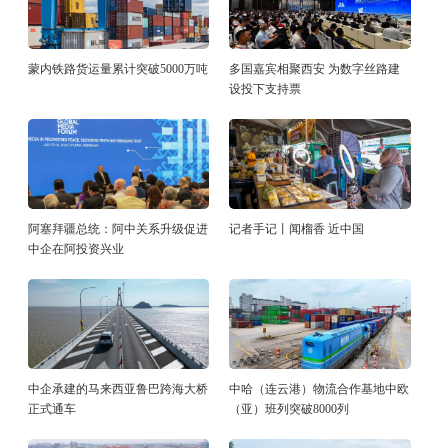
蒙内铁路货运量累计突破5000万吨
多国嘉宾相聚西安 为数字丝路建
设投下支持票
阿塞拜疆总统：阿中关系升级促进
记者手记丨闻榴香 近中国
中企在阿投资兴业
中企承建的马来西亚鲁巴跨海大桥
中哈（连云港）物流合作基地中欧
正式通车
（亚）班列突破8000列