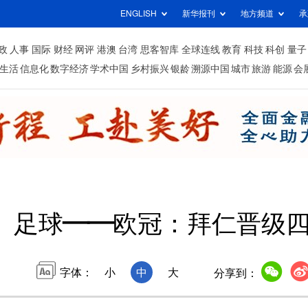
ENGLISH
新华报刊
地方频道
承
政
人事
国际
财经
网评
港澳
台湾
思客智库
全球连线
教育
科技
科创
量子
生活
信息化
数字经济
学术中国
乡村振兴
银龄
溯源中国
城市
旅游
能源
会
足球——欧冠：拜仁晋级
字体：
小
中
大
分享到：