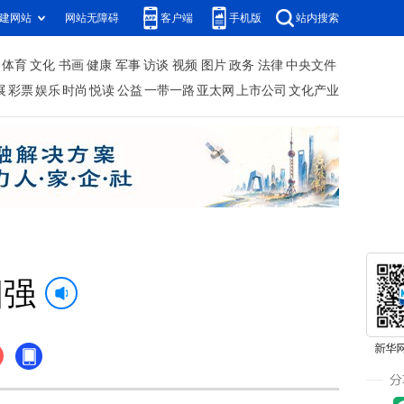
建网站
网站无障碍
客户端
手机版
站内搜索
体育
文化
书画
健康
军事
访谈
视频
图片
政务
法律
中央文件
展
彩票
娱乐
时尚
悦读
公益
一带一路
亚太网
上市公司
文化产业
四强