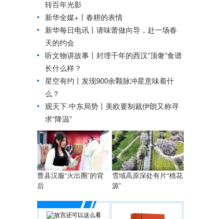
转百年光影
新华全媒+丨
春耕的表情
新华每日电讯丨
请味蕾做向导，赴一场春
天的约会
听文物讲故事丨封埋千年的西汉“顶奢”食谱
长什么样？
星空有约丨
发现900余颗脉冲星意味着什
么？
观天下·中东局势丨美欧要制裁伊朗又称寻
求“降温”
曹县汉服“火出圈”的背
雪域高原深处有片“桃花
后
源”