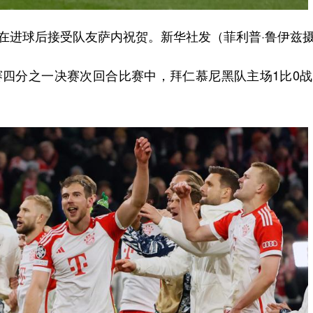
在进球后接受队友萨内祝贺。新华社发（菲利普·鲁伊兹
联赛四分之一决赛次回合比赛中，拜仁慕尼黑队主场1比0