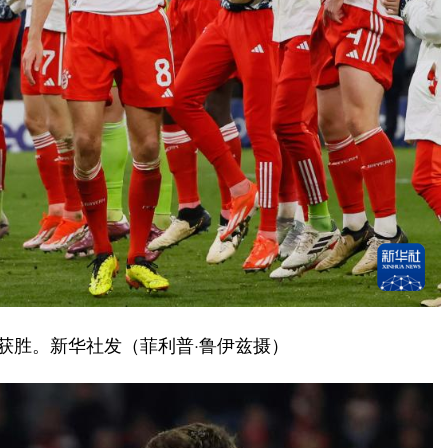
获胜。新华社发（菲利普·鲁伊兹摄）