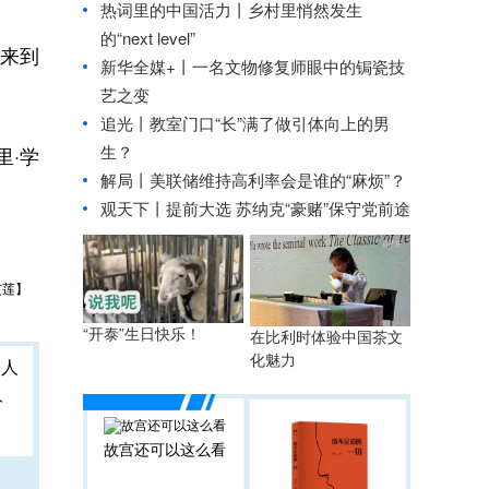
热词里的中国活力丨乡村里悄然发生
的“next level”
来到
新华全媒+丨
一名文物修复师眼中的锔瓷技
艺之变
追光丨
教室门口“长”满了做引体向上的男
生？
·学
解局丨美联储维持高利率会是谁的“麻烦”？
观天下丨提前大选 苏纳克“豪赌”保守党前途
艾莲】
“开泰”生日快乐！
在比利时体验中国茶文
化魅力
人
故宫还可以这么看