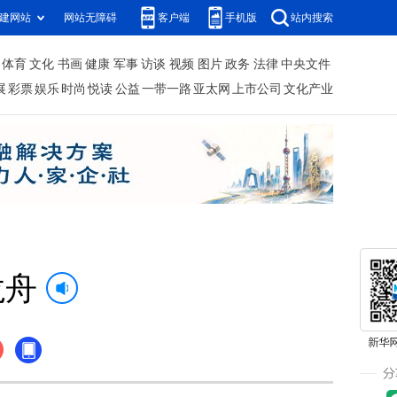
建网站
网站无障碍
客户端
手机版
站内搜索
体育
文化
书画
健康
军事
访谈
视频
图片
政务
法律
中央文件
展
彩票
娱乐
时尚
悦读
公益
一带一路
亚太网
上市公司
文化产业
龙舟