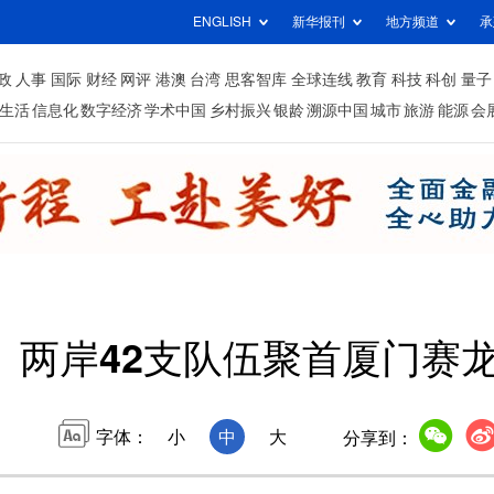
ENGLISH
新华报刊
地方频道
承
政
人事
国际
财经
网评
港澳
台湾
思客智库
全球连线
教育
科技
科创
量子
生活
信息化
数字经济
学术中国
乡村振兴
银龄
溯源中国
城市
旅游
能源
会
两岸42支队伍聚首厦门赛
字体：
小
中
大
分享到：