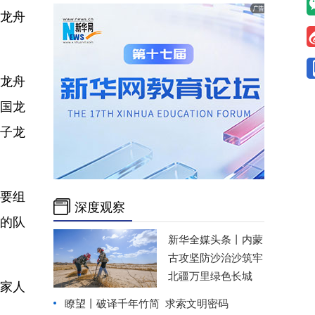
国龙舟
人龙舟
中国龙
男子龙
要组
深度观察
秀的队
新华全媒头条丨
内蒙
古攻坚防沙治沙筑牢
北疆万里绿色长城
家人
瞭望丨
破译千年竹简 求索文明密码