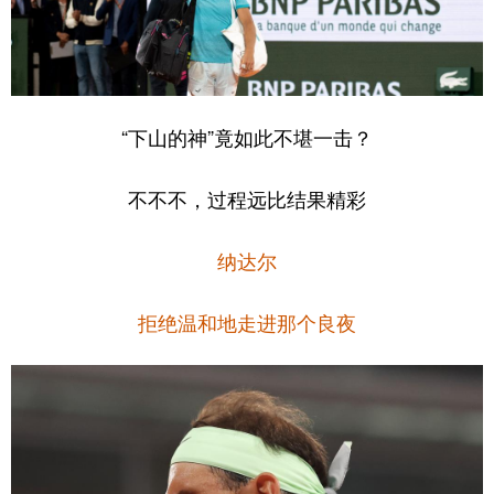
山东
河南
湖北
湖南
广东
广西
海南
重庆
四川
贵州
云南
西藏
“下山的神”竟如此不堪一击？
陕西
甘肃
青海
宁夏
新疆
内蒙古
黑龙江
不不不，过程远比结果精彩
纳达尔
多语种频道
English
Español
Français
عربى
拒绝温和地走进那个良夜
Русский язык
日本語
한국어
Deutsch
Português