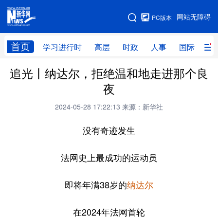
手机版
网站无障碍
PC版本
网站地图
首页
学习进行时
高层
时政
人事
国际
财
追光丨纳达尔，拒绝温和地走进那个良
学习进行时
高层
时政
人事
夜
国际
财经
网评
港澳
2024-05-28 17:22:13
来源：新华社
台湾
思客智库
全球连线
教育
没有奇迹发生
科技
科创
量子
体育
文化
书画
健康
军事
法网史上最成功的运动员
访谈
视频
图片
政务
即将年满38岁的
纳达尔
法律
中央文件
金融
汽车
在2024年法网首轮
食品
人居
信息化
数字经济