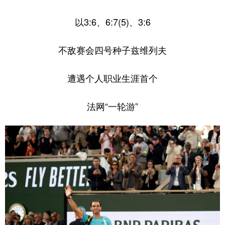
学术中国
乡村振兴
银龄
溯源中国
以3:6、6:7(5)、3:6
城市
旅游
能源
会展
不敌赛会四号种子兹维列夫
彩票
娱乐
时尚
悦读
遭遇个人职业生涯首个
公益
一带一路
亚太网
上市公司
文化产业
法网“一轮游”
地方频道
北京
天津
河北
山西
辽宁
吉林
上海
江苏
浙江
安徽
福建
江西