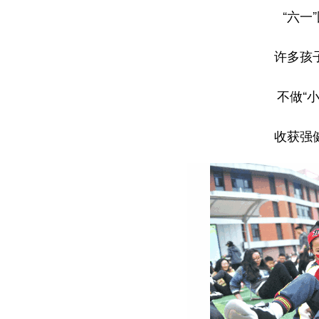
“六一
许多孩
不做“小
收获强