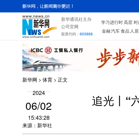
新华通讯社主办
学习进行时
高层
时
公司官网
金融
汽车
食品
人居
股票代码：
603888
新华网
>
体育
> 正文
2024
追光丨“
06/02
15:43:28
来源：新华社