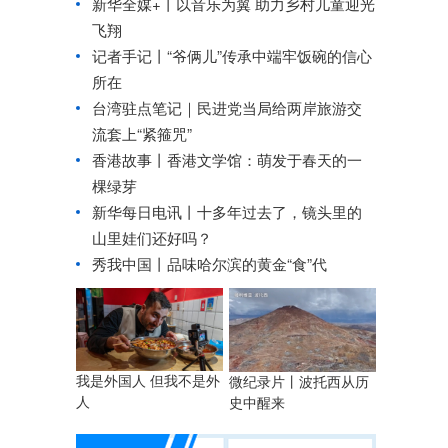
新华全媒+丨
以音乐为翼 助力乡村儿童迎光
飞翔
记者手记丨“爷俩儿”传承中端牢饭碗的信心
所在
台湾驻点笔记｜
民进党当局给两岸旅游交
流套上“紧箍咒”
香港故事丨
香港文学馆：萌发于春天的一
棵绿芽
新华每日电讯丨
十多年过去了，镜头里的
山里娃们还好吗？
秀我中国丨
品味哈尔滨的黄金“食”代
我是外国人 但我不是外
微纪录片丨波托西从历
人
史中醒来