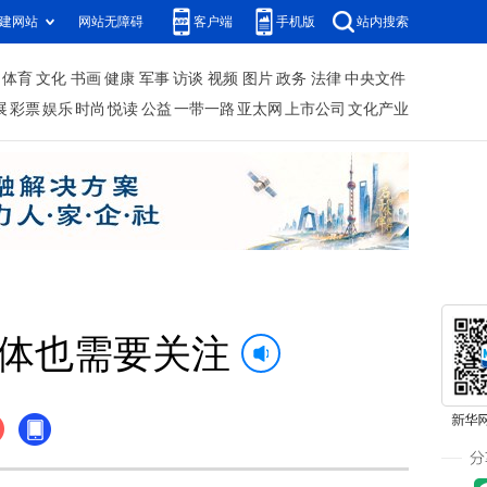
建网站
网站无障碍
客户端
手机版
站内搜索
体育
文化
书画
健康
军事
访谈
视频
图片
政务
法律
中央文件
展
彩票
娱乐
时尚
悦读
公益
一带一路
亚太网
上市公司
文化产业
群体也需要关注