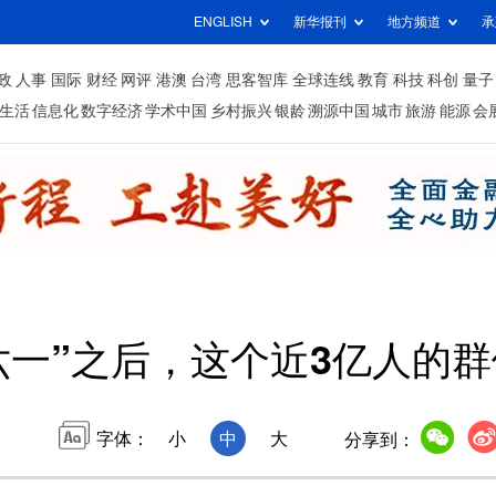
ENGLISH
新华报刊
地方频道
承
政
人事
国际
财经
网评
港澳
台湾
思客智库
全球连线
教育
科技
科创
量子
生活
信息化
数字经济
学术中国
乡村振兴
银龄
溯源中国
城市
旅游
能源
会
六一”之后，这个近3亿人的
字体：
小
中
大
分享到：