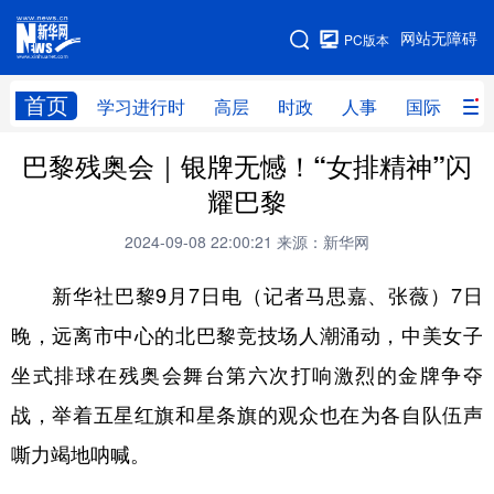
手机版
网站无障碍
PC版本
网站地图
首页
学习进行时
高层
时政
人事
国际
财
巴黎残奥会｜银牌无憾！“女排精神”闪
学习进行时
高层
时政
人事
耀巴黎
国际
财经
网评
港澳
2024-09-08 22:00:21
来源：新华网
台湾
思客智库
全球连线
教育
新华社巴黎9月7日电（记者马思嘉、张薇）7日
科技
科创
量子
体育
晚，远离市中心的北巴黎竞技场人潮涌动，中美女子
文化
书画
健康
军事
坐式排球在残奥会舞台第六次打响激烈的金牌争夺
访谈
视频
图片
政务
战，举着五星红旗和星条旗的观众也在为各自队伍声
法律
中央文件
金融
汽车
嘶力竭地呐喊。
食品
人居
信息化
数字经济