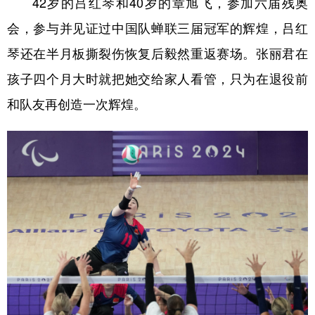
42岁的吕红琴和40岁的章旭飞，参加六届残奥
会，参与并见证过中国队蝉联三届冠军的辉煌，吕红
琴还在半月板撕裂伤恢复后毅然重返赛场。张丽君在
孩子四个月大时就把她交给家人看管，只为在退役前
和队友再创造一次辉煌。