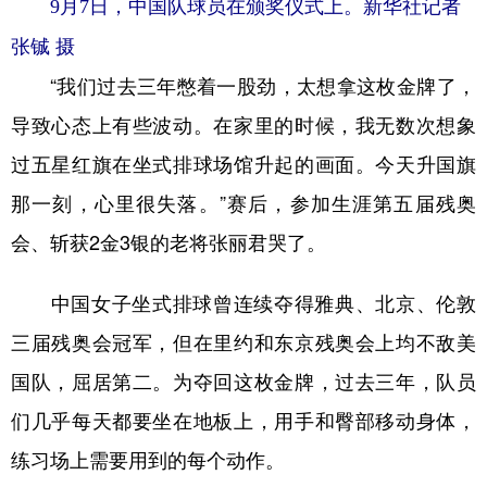
9月7日，中国队球员在颁奖仪式上。新华社记者
山东
河南
湖北
湖南
张铖 摄
广东
广西
海南
重庆
“我们过去三年憋着一股劲，太想拿这枚金牌了，
四川
贵州
云南
西藏
导致心态上有些波动。在家里的时候，我无数次想象
陕西
甘肃
青海
宁夏
过五星红旗在坐式排球场馆升起的画面。今天升国旗
新疆
内蒙古
黑龙江
那一刻，心里很失落。”赛后，参加生涯第五届残奥
会、斩获2金3银的老将张丽君哭了。
多语种频道
中国女子坐式排球曾连续夺得雅典、北京、伦敦
English
Español
Français
عربى
三届残奥会冠军，但在里约和东京残奥会上均不敌美
Русский язык
日本語
한국어
国队，屈居第二。为夺回这枚金牌，过去三年，队员
Deutsch
Português
们几乎每天都要坐在地板上，用手和臀部移动身体，
练习场上需要用到的每个动作。