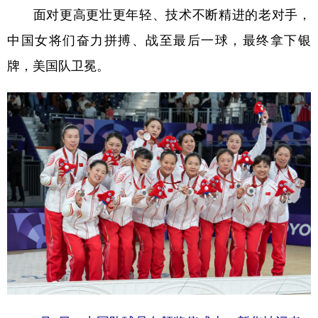
面对更高更壮更年轻、技术不断精进的老对手，
学术中国
乡村振兴
银龄
溯源中国
中国女将们奋力拼搏、战至最后一球，最终拿下银
城市
旅游
能源
会展
牌，美国队卫冕。
彩票
娱乐
时尚
悦读
公益
一带一路
亚太网
上市公司
文化产业
地方频道
北京
天津
河北
山西
辽宁
吉林
上海
江苏
浙江
安徽
福建
江西