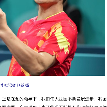
华社记者 张铖 摄
正是在党的领导下，我们伟大祖国不断发展进步、我国