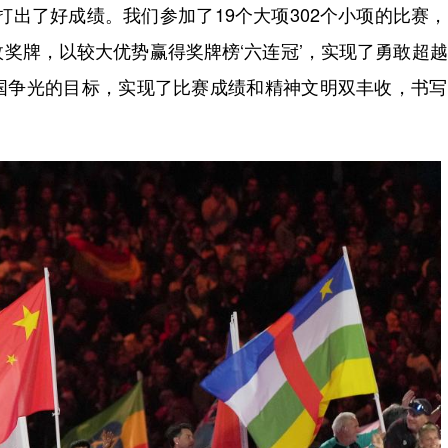
出了好成绩。我们参加了19个大项302个小项的比赛
0枚奖牌，以较大优势赢得奖牌榜‘六连冠’，实现了勇敢超
国争光的目标，实现了比赛成绩和精神文明双丰收，书写