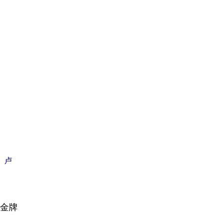
、卢
金牌