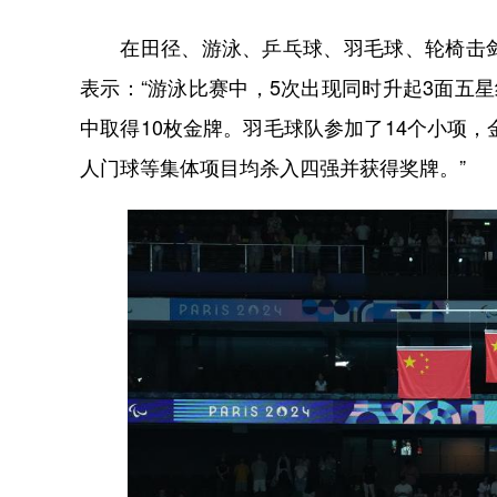
在田径、游泳、乒乓球、羽毛球、轮椅击剑
表示：“游泳比赛中，5次出现同时升起3面五星
中取得10枚金牌。羽毛球队参加了14个小项
人门球等集体项目均杀入四强并获得奖牌。”