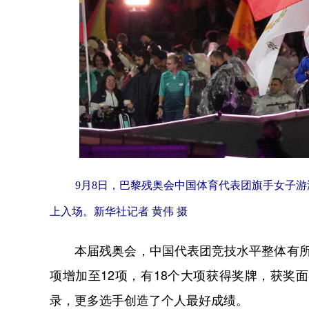
9月8日，巴黎残奥会中国体育代表团旗手女子
上入场。新华社记者 黄伟 摄
本届残奥会，中国代表团竞技水平整体有所提
项增加至12项，有18个大项获得奖牌，获奖
录，更多选手创造了个人最好成绩。