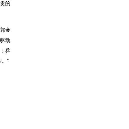
宝贵的
’郭金
大驱动
牌；乒
。”