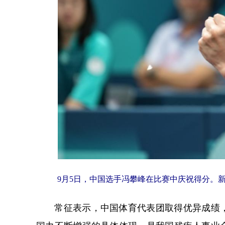
9月5日，中国选手冯攀峰在比赛中庆祝得分。新
常征表示，中国体育代表团取得优异成绩，