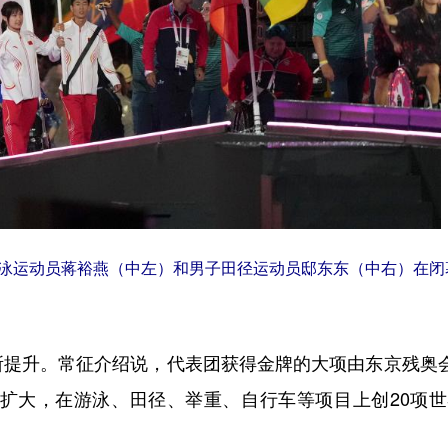
游泳运动员蒋裕燕（中左）和男子田径运动员邸东东（中右）在闭
升。常征介绍说，代表团获得金牌的大项由东京残奥会
面扩大，在游泳、田径、举重、自行车等项目上创20项