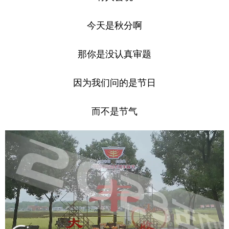
山东
河南
湖北
湖南
广东
广西
海南
重庆
今天是秋分啊
四川
贵州
云南
西藏
那你是没认真审题
陕西
甘肃
青海
宁夏
因为我们问的是节日
新疆
内蒙古
黑龙江
而不是节气
多语种频道
English
Español
Français
عربى
Русский язык
日本語
한국어
Deutsch
Português