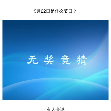
学术中国
乡村振兴
银龄
溯源中国
9月22日是什么节日？
城市
旅游
能源
会展
彩票
娱乐
时尚
悦读
公益
一带一路
亚太网
上市公司
文化产业
地方频道
北京
天津
河北
山西
辽宁
吉林
上海
江苏
浙江
安徽
福建
江西
有人会说