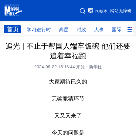
手机版
网站无障碍
PC版本
网站地图
首页
学习进行时
高层
时政
人事
国际
财
追光 | 不止于帮国人端牢饭碗 他们还要
学习进行时
高层
时政
人事
追着幸福跑
国际
财经
网评
港澳
2024-09-22 15:16:44
来源：新华社
台湾
思客智库
全球连线
教育
大家期待已久的
科技
科创
量子
体育
文化
书画
健康
军事
无奖竞猜环节
访谈
视频
图片
政务
又又又来了
法律
中央文件
金融
汽车
今天的问题是
食品
人居
信息化
数字经济