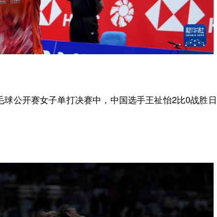
毛球公开赛女子单打决赛中，中国选手王祉怡2比0战胜