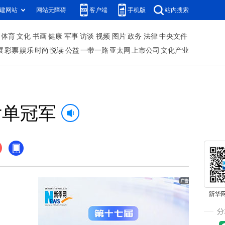
建网站
网站无障碍
客户端
手机版
站内搜索
体育
文化
书画
健康
军事
访谈
视频
图片
政务
法律
中央文件
展
彩票
娱乐
时尚
悦读
公益
一带一路
亚太网
上市公司
文化产业
女单冠军