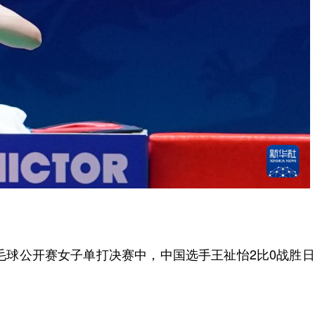
毛球公开赛女子单打决赛中，中国选手王祉怡2比0战胜