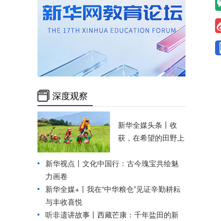
深度观察
新华全媒头条丨
收
获，在希望的田野上
新华视点丨
文化中国行：古今瑰宝共绘魅
力画卷
新华全媒+丨
我在“中华粮仓”见证辛勤耕耘
与丰收喜悦
听非遗讲故事丨西藏芒康：千年盐田的新