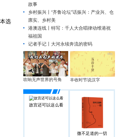
故事
乡村振兴丨
“齐鲁论坛”话振兴：产业兴、仓
廪实、乡村美
日本选
港澳连线丨
特写：千人大合唱律动维港祝
福祖国
记者手记丨大河永续奔流的密码
吹响无声世界的号角
丰收时节说汉字
故宫还可以这么看
微不足道的一切