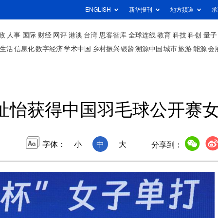
ENGLISH
新华报刊
地方频道
承
政
人事
国际
财经
网评
港澳
台湾
思客智库
全球连线
教育
科技
科创
量子
生活
信息化
数字经济
学术中国
乡村振兴
银龄
溯源中国
城市
旅游
能源
会
祉怡获得中国羽毛球公开赛
字体：
小
中
大
分享到：