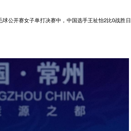
毛球公开赛女子单打决赛中，中国选手王祉怡2比0战胜