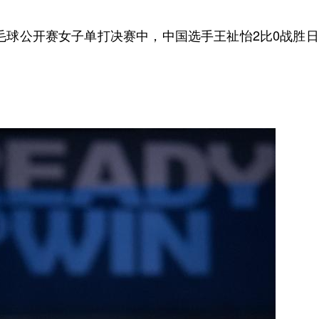
毛球公开赛女子单打决赛中，中国选手王祉怡2比0战胜