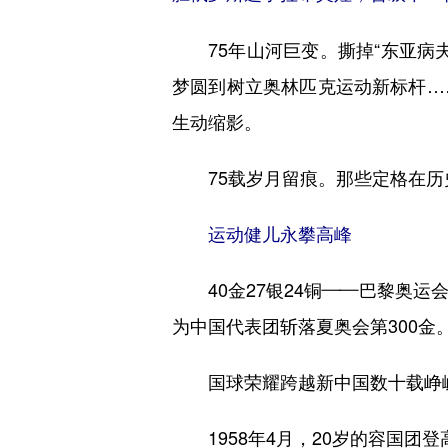
75年山河巨变。撕掉“东亚病夫
梦圆到树立奥林匹克运动新标杆…
生动缩影。
75载岁月留痕。那些定格在历史
运动健儿永攀高峰
40金27银24铜——巴黎奥运
为中国代表团斩落夏奥会第300金
国球荣耀跨越新中国数十载峥
1958年4月，20岁的容国团登