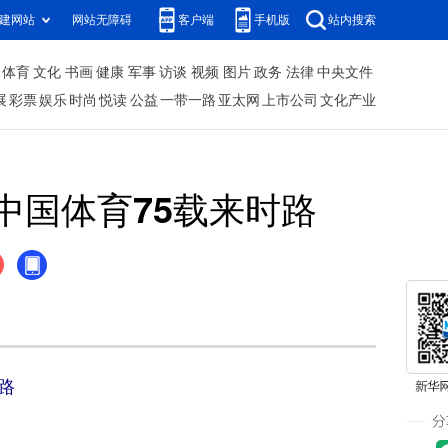
建网站
网站无障碍
客户端
手机版
站内搜索
体育
文化
书画
健康
军事
访谈
视频
图片
政务
法律
中央文件
展
彩票
娱乐
时尚
悦读
公益
一带一路
亚太网
上市公司
文化产业
中国体育75载来时路
路