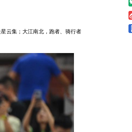
星云集；大江南北，跑者、骑行者