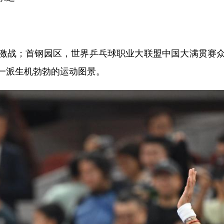
战；首钢园区，世界乒乓球职业大联盟中国大满贯赛众
一派生机勃勃的运动图景。