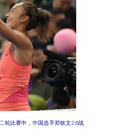
二轮比赛中，中国选手郑钦文2:0战