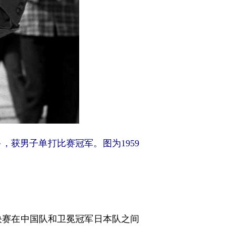
，获男子单打比赛冠军。图为1959
。
决赛在中国队和卫冕冠军日本队之间