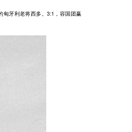
牙利老将西多。3:1，容国团赢