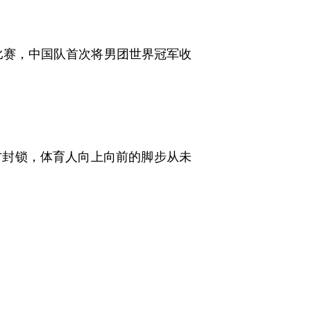
比赛，中国队首次将男团世界冠军收
封锁，体育人向上向前的脚步从未