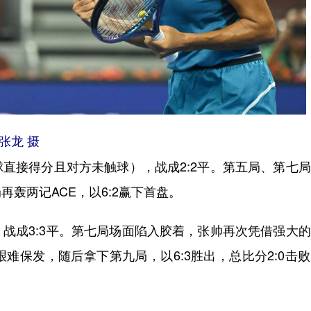
张龙 摄
直接得分且对方未触球），战成2:2平。第五局、第七
轰两记ACE，以6:2赢下首盘。
成3:3平。第七局场面陷入胶着，张帅再次凭借强大的
难保发，随后拿下第九局，以6:3胜出，总比分2:0击