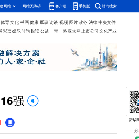
建网站
网站无障碍
客户端
手机版
站内搜索
体育
文化
书画
健康
军事
访谈
视频
图片
政务
法律
中央文件
展
彩票
娱乐
时尚
悦读
公益
一带一路
亚太网
上市公司
文化产业
16强