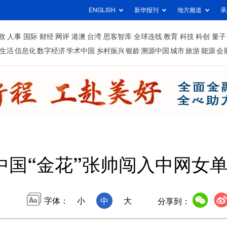
ENGLISH
新华报刊
地方频道
承
政
人事
国际
财经
网评
港澳
台湾
思客智库
全球连线
教育
科技
科创
量子
生活
信息化
数字经济
学术中国
乡村振兴
银龄
溯源中国
城市
旅游
能源
会
中国“金花”张帅闯入中网女单
字体：
小
中
大
分享到：