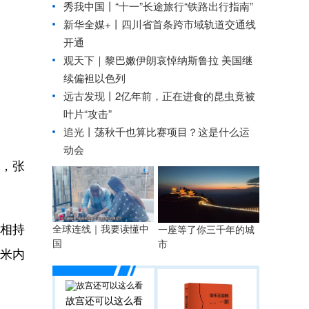
秀我中国丨
“十一”长途旅行“铁路出行指南”
新华全媒+丨
四川省首条跨市域轨道交通线
开通
观天下｜黎巴嫩伊朗哀悼纳斯鲁拉 美国继
续偏袒以色列
远古发现丨2亿年前，正在进食的昆虫竟被
叶片“攻击”
追光丨
荡秋千也算比赛项目？这是什么运
动会
局，张
相持
全球连线｜我要读懂中
一座等了你三千年的城
国
市
败米内
故宫还可以这么看