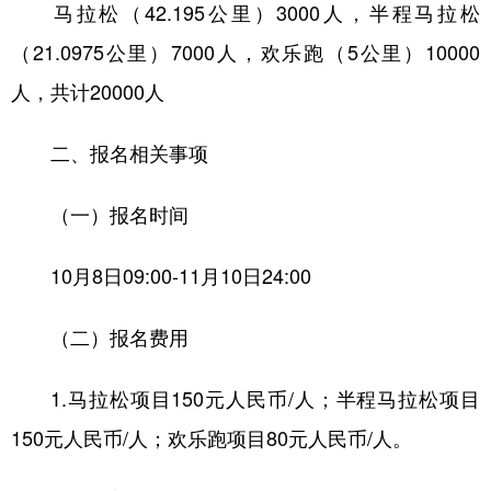
马拉松（42.195公里）3000人，半程马拉松
学术中国
乡村振兴
银龄
溯源中国
（21.0975公里）7000人，欢乐跑（5公里）10000
城市
旅游
能源
会展
人，共计20000人
彩票
娱乐
时尚
悦读
二、报名相关事项
公益
一带一路
亚太网
上市公司
（一）报名时间
文化产业
10月8日09:00-11月10日24:00
地方频道
（二）报名费用
北京
天津
河北
山西
1.马拉松项目150元人民币/人；半程马拉松项目
辽宁
吉林
上海
江苏
150元人民币/人；欢乐跑项目80元人民币/人。
浙江
安徽
福建
江西