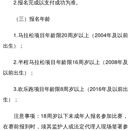
山东
河南
湖北
湖南
2.报名完成以支付成功为准。
广东
广西
海南
重庆
（三）报名年龄
四川
贵州
云南
西藏
1.马拉松项目年龄限20周岁以上（2004年及以前
陕西
甘肃
青海
宁夏
出生）；
新疆
内蒙古
黑龙江
2.半程马拉松项目年龄限16周岁以上（2008年及
多语种频道
以前出生）；
English
Español
Français
عربى
3.欢乐跑项目年龄限8周岁以上（2016年及以前出
Русский язык
日本語
한국어
生）；
Deutsch
Português
注意事项：18周岁以下未成年人报名参加比赛，
在赛前报到时，须其监护人或法定代理人现场签署参