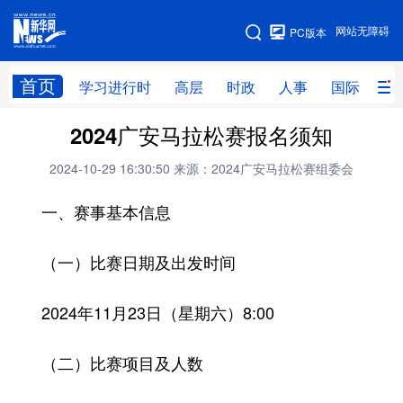
手机版
网站无障碍
PC版本
网站地图
首页
学习进行时
高层
时政
人事
国际
财
2024广安马拉松赛报名须知
学习进行时
高层
时政
人事
2024-10-29 16:30:50
来源：2024广安马拉松赛组委会
国际
财经
网评
港澳
一、赛事基本信息
台湾
思客智库
全球连线
教育
科技
科创
量子
体育
（一）比赛日期及出发时间
文化
书画
健康
军事
2024年11月23日（星期六）8:00
访谈
视频
图片
政务
（二）比赛项目及人数
法律
中央文件
金融
汽车
食品
人居
信息化
数字经济