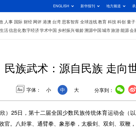
ENGLISH
新华报刊
地方频道
承
政
人事
国际
财经
网评
港澳
台湾
思客智库
全球连线
教育
科技
科创
量子
生活
信息化
数字经济
学术中国
乡村振兴
银龄
溯源中国
城市
旅游
能源
会
民族武术：源自民族 走向
字体：
小
中
大
分享到：
欣）25日，第十二届全国少数民族传统体育运动会（以
馆收官。八卦掌、通臂拳、象形拳，太极剑、双剑、双鞭