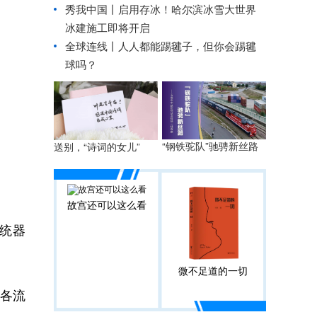
秀我中国丨
启用存冰！哈尔滨冰雪大世界
冰建施工即将开启
全球连线丨
人人都能踢毽子，但你会踢毽
球吗？
“钢铁驼队”驰骋新丝路
送别，“诗词的女儿”
故宫还可以这么看
统器
微不足道的一切
各流