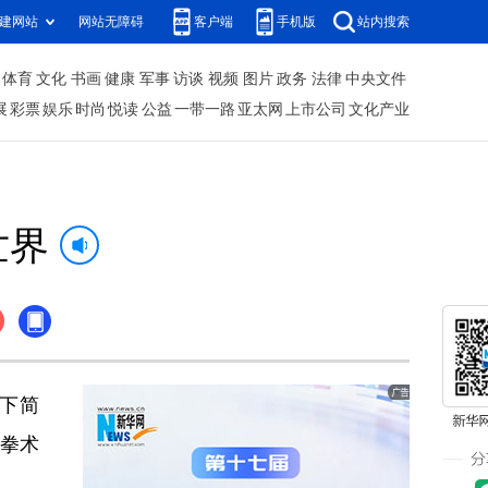
建网站
网站无障碍
客户端
手机版
站内搜索
体育
文化
书画
健康
军事
访谈
视频
图片
政务
法律
中央文件
展
彩票
娱乐
时尚
悦读
公益
一带一路
亚太网
上市公司
文化产业
世界
下简
，拳术