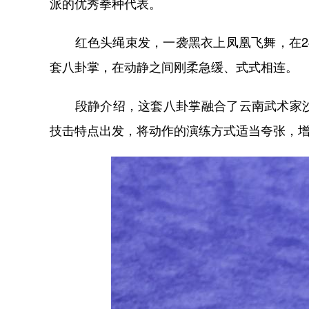
派的优秀拳种代表。
红色头绳束发，一袭黑衣上凤凰飞舞，在24
套八卦掌，在动静之间刚柔急缓、式式相连。
段静介绍，这套八卦掌融合了云南武术家沙
技击特点出发，将动作的演练方式适当夸张，