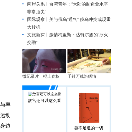
两岸关系丨
台湾青年：“大陆的制造业水平
非常顶尖”
国际观察丨
美与俄乌“通气” 俄乌冲突或现重
大转机
文旅新探丨激情梅里斯：达斡尔族的“冰火
交融”
微纪录片｜棍上春秋
千针万线洛绣情
故宫还可以这么看
参与率
雪运动
众身边
微不足道的一切