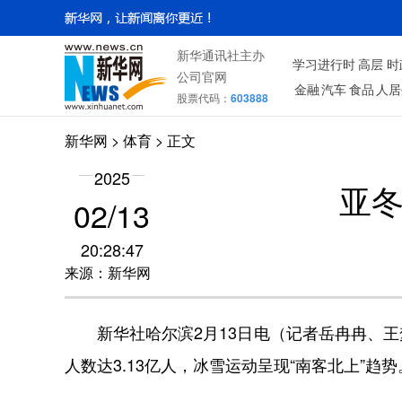
新华通讯社主办
学习进行时
高层
时
公司官网
金融
汽车
食品
人居
股票代码：
603888
新华网
>
体育
> 正文
2025
亚冬
02/13
20:28:47
来源：新华网
新华社哈尔滨2月13日电（记者岳冉冉、王梦）
人数达3.13亿人，冰雪运动呈现“南客北上”趋势