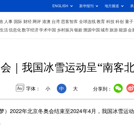
ENGLISH
新华报刊
地方频道
承
政
人事
国际
财经
网评
港澳
台湾
思客智库
全球连线
教育
科技
科创
量子
生活
信息化
数字经济
学术中国
乡村振兴
银龄
溯源中国
城市
旅游
能源
会
会｜我国冰雪运动呈“南客北
字体：
小
中
大
分享到：
2022年北京冬奥会结束至2024年4月，我国冰雪运
。