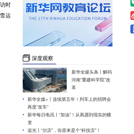
访时
雪运
深度观察
新华全媒头条丨
解码
河南“重建科学院”改
革
新华全媒+丨
连续第五年！列车上的招聘会
再度“发车”
新华每日电讯丨
“加油”！从夙愿到现实的蝶
变
追光丨
“尔滨”，你原来是个“科技滨”！