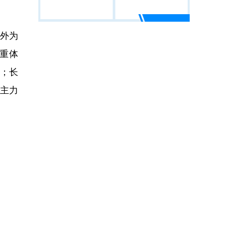
外为
重体
势；长
主力