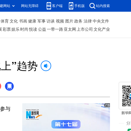
建网站
网站无障碍
客户端
手机版
站内搜索
体育
文化
书画
健康
军事
访谈
视频
图片
政务
法律
中央文件
展
彩票
娱乐
时尚
悦读
公益
一带一路
亚太网
上市公司
文化产业
上”趋势
动参与