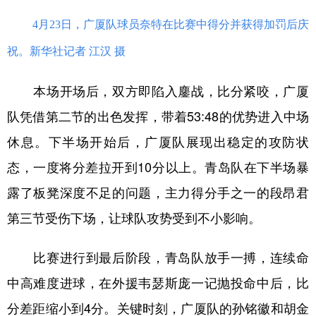
山东
河南
湖北
湖南
4月23日，广厦队球员奈特在比赛中得分并获得加罚后庆
广东
广西
海南
重庆
祝。新华社记者 江汉 摄
四川
贵州
云南
西藏
本场开场后，双方即陷入鏖战，比分紧咬，广厦
陕西
甘肃
青海
宁夏
队凭借第二节的出色发挥，带着53:48的优势进入中场
新疆
内蒙古
黑龙江
休息。下半场开始后，广厦队展现出稳定的攻防状
态，一度将分差拉开到10分以上。青岛队在下半场暴
多语种频道
露了板凳深度不足的问题，主力得分手之一的段昂君
English
Español
Français
عربى
第三节受伤下场，让球队攻势受到不小影响。
Русский язык
日本語
한국어
比赛进行到最后阶段，青岛队放手一搏，连续命
Deutsch
Português
中高难度进球，在外援韦瑟斯庞一记抛投命中后，比
分差距缩小到4分。关键时刻，广厦队的孙铭徽和胡金