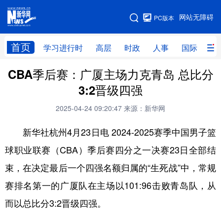
手机版
网站无障碍
PC版本
网站地图
首页
学习进行时
高层
时政
人事
国际
财
CBA季后赛：广厦主场力克青岛 总比分
学习进行时
高层
时政
人事
3:2晋级四强
国际
财经
网评
港澳
2025-04-24 09:20:47
来源：新华网
台湾
思客智库
全球连线
教育
新华社杭州4月23日电 2024-2025赛季中国男子篮
科技
科创
量子
体育
球职业联赛（CBA）季后赛四分之一决赛23日全部结
文化
书画
健康
军事
束，在决定最后一个四强名额归属的“生死战”中，常规
访谈
视频
图片
政务
赛排名第一的广厦队在主场以101:96击败青岛队，从
法律
中央文件
金融
汽车
而以总比分3:2晋级四强。
食品
人居
信息化
数字经济