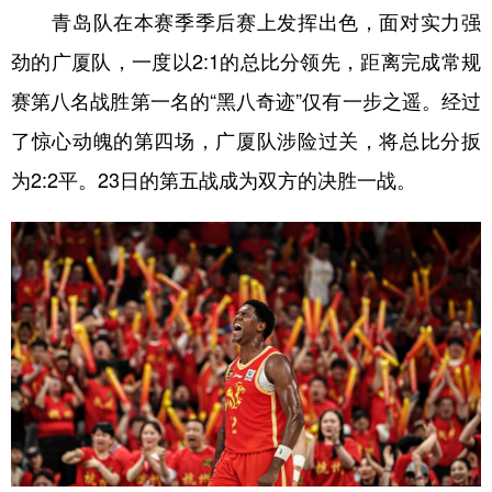
青岛队在本赛季季后赛上发挥出色，面对实力强
学术中国
乡村振兴
银龄
溯源中国
劲的广厦队，一度以2:1的总比分领先，距离完成常规
城市
旅游
能源
会展
赛第八名战胜第一名的“黑八奇迹”仅有一步之遥。经过
彩票
娱乐
时尚
悦读
了惊心动魄的第四场，广厦队涉险过关，将总比分扳
为2:2平。23日的第五战成为双方的决胜一战。
公益
一带一路
亚太网
上市公司
文化产业
地方频道
北京
天津
河北
山西
辽宁
吉林
上海
江苏
浙江
安徽
福建
江西