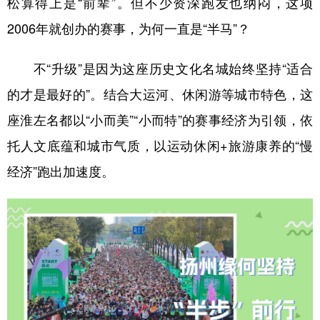
松算得上是“前辈”。但不少资深跑友也纳闷，这项
2006年就创办的赛事，为何一直是“半马”？
学术中国
乡村振兴
银龄
溯源中国
城市
旅游
能源
会展
不“升级”是因为这座历史文化名城始终坚持“适合
彩票
娱乐
时尚
悦读
的才是最好的”。结合大运河、休闲游等城市特色，这
公益
一带一路
亚太网
上市公司
座淮左名都以“小而美”“小而特”的赛事经济为引领，依
托人文底蕴和城市气质，以运动休闲+旅游康养的“慢
文化产业
经济”跑出加速度。
地方频道
北京
天津
河北
山西
辽宁
吉林
上海
江苏
浙江
安徽
福建
江西