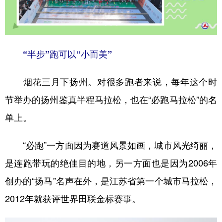
山东
河南
湖北
湖南
广东
广西
海南
重庆
四川
贵州
云南
西藏
“半步”跑可以“小而美”
陕西
甘肃
青海
宁夏
烟花三月下扬州。对很多跑者来说，每年这个时
新疆
内蒙古
黑龙江
节举办的扬州鉴真半程马拉松，也在“必跑马拉松”的名
单上。
多语种频道
“必跑”一方面因为赛道风景如画，城市风光绮丽，
English
Español
Français
عربى
是连跑带玩的绝佳目的地，另一方面也是因为2006年
Русский язык
日本語
한국어
创办的“扬马”名声在外，是江苏省第一个城市马拉松，
Deutsch
Português
2012年就获评世界田联金标赛事。