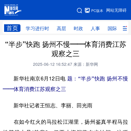
手机版
网站无障碍
PC版本
网站地图
首页
学习进行时
高层
时政
人事
国际
财
“半步”快跑 扬州不慢——体育消费江苏
学习进行时
高层
时政
人事
观察之三
国际
财经
网评
港澳
2025-06-12 16:52:47
来源：新华网
台湾
思客智库
全球连线
教育
新华社南京6月12日电
题
：“半步”快跑 扬州不慢
科技
科创
量子
体育
——体育消费江苏观察之三
文化
书画
健康
军事
新华社记者王恒志、李丽、田光雨
访谈
视频
图片
政务
法律
中央文件
金融
汽车
在如今红火的马拉松江湖里，扬州鉴真半程马拉
食品
人居
信息化
数字经济