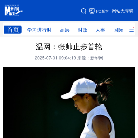
手机版
网站无障碍
PC版本
网站地图
首页
学习进行时
高层
时政
人事
国际
财
温网：张帅止步首轮
学习进行时
高层
时政
人事
2025-07-01 09:04:19
来源：新华网
国际
财经
网评
港澳
台湾
思客智库
全球连线
教育
科技
科创
量子
体育
文化
书画
健康
军事
访谈
视频
图片
政务
法律
中央文件
金融
汽车
食品
人居
信息化
数字经济