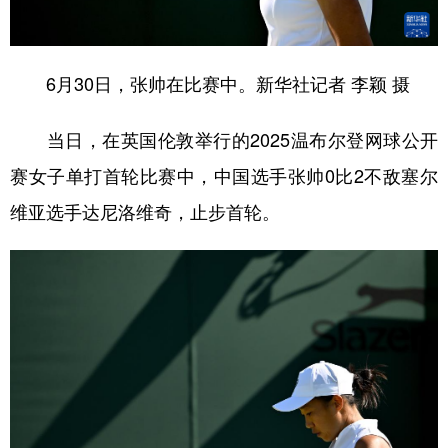
学术中国
乡村振兴
银龄
溯源中国
城市
旅游
能源
会展
6月30日，张帅在比赛中。新华社记者 李颖 摄
彩票
娱乐
时尚
悦读
当日，在英国伦敦举行的2025温布尔登网球公开
公益
一带一路
亚太网
上市公司
赛女子单打首轮比赛中，中国选手张帅0比2不敌塞尔
文化产业
维亚选手达尼洛维奇，止步首轮。
地方频道
北京
天津
河北
山西
辽宁
吉林
上海
江苏
浙江
安徽
福建
江西