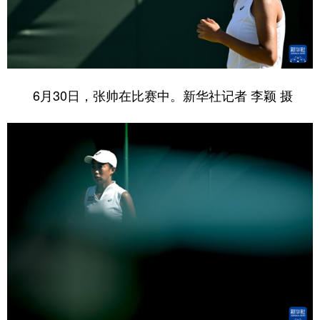
山东
河南
湖北
湖南
广东
广西
海南
重庆
四川
贵州
云南
西藏
陕西
甘肃
青海
宁夏
6月30日，张帅在比赛中。新华社记者 李颖 摄
新疆
内蒙古
黑龙江
多语种频道
English
Español
Français
عربى
Русский язык
日本語
한국어
Deutsch
Português