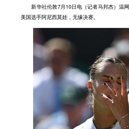
新华社伦敦7月10日电（记者马邦杰）温网女
美国选手阿尼西莫娃，无缘决赛。