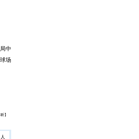
局中
中球场
冰昕】