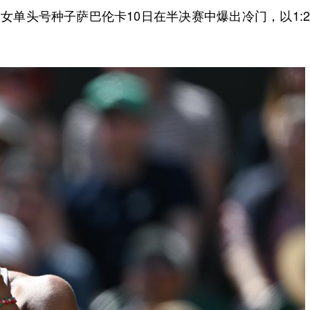
单头号种子萨巴伦卡10日在半决赛中爆出冷门，以1: