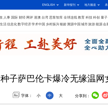
ENGLISH
新华报刊
地方频道
承
政
人事
国际
财经
网评
港澳
台湾
思客智库
全球连线
教育
科技
科创
量子
生活
信息化
数字经济
学术中国
乡村振兴
银龄
溯源中国
城市
旅游
能源
会
号种子萨巴伦卡爆冷无缘温网
字体：
小
中
大
分享到：