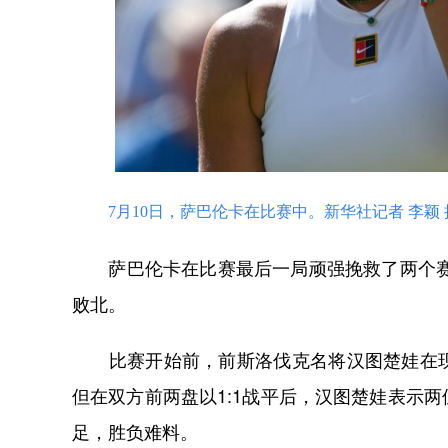
7月10日，萨巴伦卡在比赛中。新华社记者 李颖 
萨巴伦卡在比赛最后一局顽强挽救了两个赛点，但
败北。
比赛开始前，前斯洛伐克名将汉图楚娃在现
但在双方前两盘以1:1战平后，汉图楚娃表示
足，胜负难料。