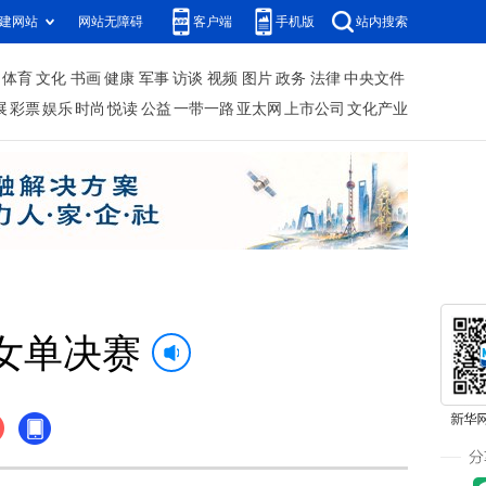
建网站
网站无障碍
客户端
手机版
站内搜索
体育
文化
书画
健康
军事
访谈
视频
图片
政务
法律
中央文件
展
彩票
娱乐
时尚
悦读
公益
一带一路
亚太网
上市公司
文化产业
女单决赛