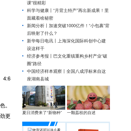
课”很精彩
科学与健康丨“月背土特产”再出新成果！里
面藏着啥秘密
新闻分析丨加速突破1000亿件！“小包裹”背
后映射了什么？
新华每日电讯丨
上海深化国际科创中心建
设这样干
经济参考报丨
巴文化重镇重构乡村产业“破
圈”路径
中国经济样本观察丨
全国八成浮标来自这
4:6
座湖南县城
色。
夏日消费来了“新物种”
一颗荔枝的自述
拼劲更