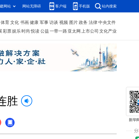
建网站
网站无障碍
客户端
手机版
站内搜索
体育
文化
书画
健康
军事
访谈
视频
图片
政务
法律
中央文件
展
彩票
娱乐
时尚
悦读
公益
一带一路
亚太网
上市公司
文化产业
连胜