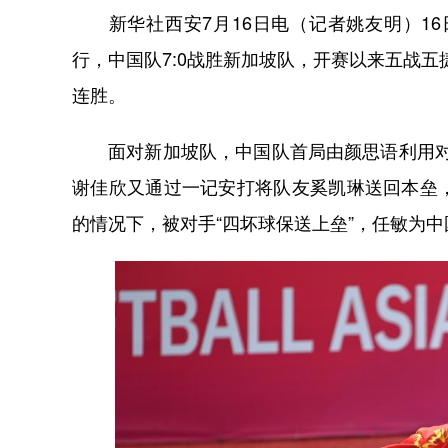
新华社西安7月16日电（记者姚友明）16
行，中国队7:0战胜新加坡队，开赛以来五战五
连胜。
面对新加坡队，中国队首局由颜思语利用对方
谢佳欣又通过一记安打将队友奚凯琳送回本垒
的情况下，被对手“四坏球保送上垒”，任敏为