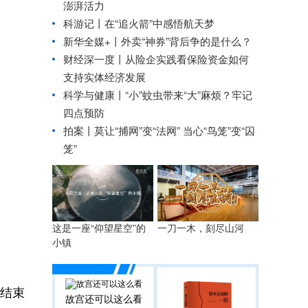
澎湃活力
科游记丨在“追火箭”中感悟航天梦
新华全媒+丨
外卖“神券”背后争的是什么？
财经深一度丨从险企实践看保险资金如何
支持实体经济发展
科学与健康丨“小”蚊虫带来“大”麻烦？牢记
四点预防
拍案丨莫让“捕网”变“法网” 当心“鸟笼”变“囚
笼”
这是一座“仰望星空”的
一刀一木，刻尽山河
小镇
前结束
故宫还可以这么看